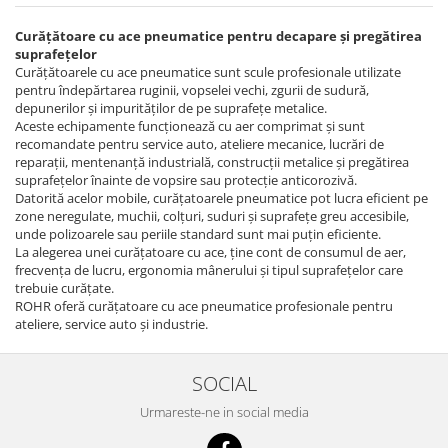
Curățătoare cu ace pneumatice pentru decapare și pregătirea
suprafețelor
Curățătoarele cu ace pneumatice sunt scule profesionale utilizate
pentru îndepărtarea ruginii, vopselei vechi, zgurii de sudură,
depunerilor și impurităților de pe suprafețe metalice.
Aceste echipamente funcționează cu aer comprimat și sunt
recomandate pentru service auto, ateliere mecanice, lucrări de
reparații, mentenanță industrială, construcții metalice și pregătirea
suprafețelor înainte de vopsire sau protecție anticorozivă.
Datorită acelor mobile, curățatoarele pneumatice pot lucra eficient pe
zone neregulate, muchii, colțuri, suduri și suprafețe greu accesibile,
unde polizoarele sau periile standard sunt mai puțin eficiente.
La alegerea unei curățatoare cu ace, ține cont de consumul de aer,
frecvența de lucru, ergonomia mânerului și tipul suprafețelor care
trebuie curățate.
ROHR oferă curățatoare cu ace pneumatice profesionale pentru
ateliere, service auto și industrie.
SOCIAL
Urmareste-ne in social media