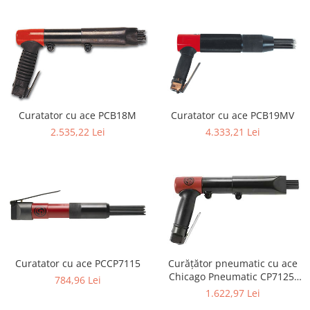
Biaxuri pneumatice
Bormasini pneumatice
Chei pneumatice cu impact
Ciocane daltuitoare pneumatice
Clesti pneumatici
Compactoare pneumatice
Curatatoare cu ace
Curatator cu ace PCB18M
Curatator cu ace PCB19MV
Masini de filetat
2.535,22 Lei
4.333,21 Lei
Masini de insurubat cu clichet
Motoare pneumatice
Pistoale de umflat roti
Pistoale de vopsit
Polizoare drepte
Polizoare unghiulare pneumatice
Polizoare verticale
Curatator cu ace PCCP7115
Curățător pneumatic cu ace
Scule speciale
Chicago Pneumatic CP7125,
784,96 Lei
needle scaler profesional, 2
Slefuitoare pneumatice
1.622,97 Lei
seturi de ace
Surubelnite pneumatice