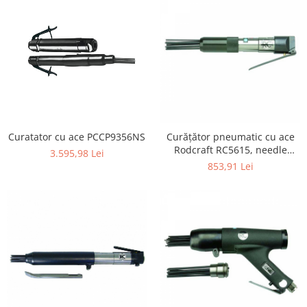
Curatator cu ace PCCP9356NS
Curățător pneumatic cu ace
Rodcraft RC5615, needle
3.595,98 Lei
scaler profesional, 12 ace × 3
853,91 Lei
mm