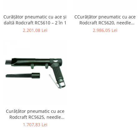
Curățător pneumatic cu ace și
CCurățător pneumatic cu ace
daltă Rodcraft RC5610 – 2 în 1
Rodcraft RC5620, needle
scaler profesional, 2 seturi de
2.201,08 Lei
2.986,05 Lei
ace
Curățător pneumatic cu ace
Rodcraft RC5625, needle
scaler industrial pentru zgură
1.707,83 Lei
și cordoane de sudură