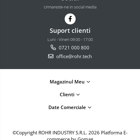
Scule pneumatice
Urmareste-ne in social media
Biaxuri pneumatice
Bormasini pneumatice
Chei pneumatice cu impact
Suport clienti
Ciocane daltuitoare pneumatice
Luni - Vineri 09:00 - 17:00
Clesti pneumatici
0721 000 800
Compactoare pneumatice
office@rohr.tech
Curatatoare cu ace
Masini de filetat
Masini de insurubat cu clichet
Magazinul Meu
Motoare pneumatice
Pistoale de umflat roti
Clienti
Pistoale de vopsit
Date Comerciale
Polizoare drepte
Polizoare unghiulare pneumatice
Polizoare verticale
©Copyright ROHR INDUSTRY S.R.L. 2026
Platforma E-
Scule speciale
commerce by Gomag