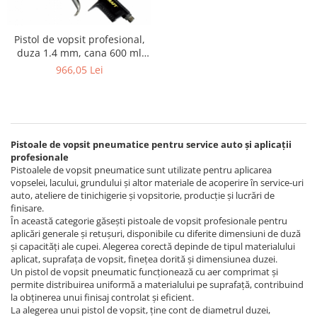
Tăiere și nituire pneumatică
Pistol de vopsit profesional,
duza 1.4 mm, cana 600 ml
Rodcraft RC8102
966,05 Lei
Pistoale de vopsit pneumatice pentru service auto și aplicații
profesionale
Pistoalele de vopsit pneumatice sunt utilizate pentru aplicarea
vopselei, lacului, grundului și altor materiale de acoperire în service-uri
auto, ateliere de tinichigerie și vopsitorie, producție și lucrări de
finisare.
În această categorie găsești pistoale de vopsit profesionale pentru
aplicări generale și retușuri, disponibile cu diferite dimensiuni de duză
și capacități ale cupei. Alegerea corectă depinde de tipul materialului
aplicat, suprafața de vopsit, finețea dorită și dimensiunea duzei.
Un pistol de vopsit pneumatic funcționează cu aer comprimat și
permite distribuirea uniformă a materialului pe suprafață, contribuind
la obținerea unui finisaj controlat și eficient.
La alegerea unui pistol de vopsit, ține cont de diametrul duzei,