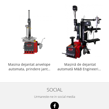
Masina dejantat anvelope
Mașină de dejantat
automata, prindere jante
automată M&B Engineering
exterior 10″-24″ M&B
TC755LL, jante 10–30″
Engineering TC722/24 Italia
SOCIAL
Urmareste-ne in social media