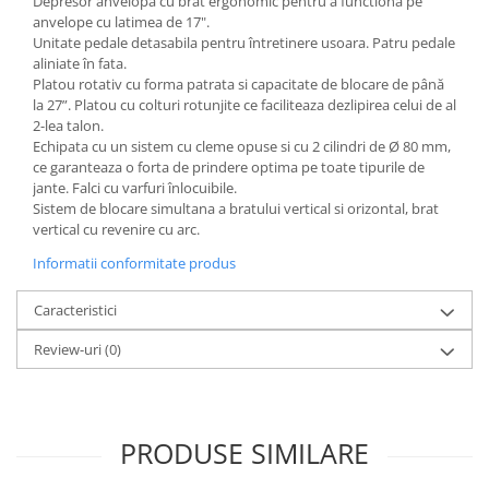
Depresor anvelopa cu brat ergonomic pentru a functiona pe
anvelope cu latimea de 17".
Masini de indreptat si roluit jante
Unitate pedale detasabila pentru întretinere usoara. Patru pedale
profesionale
aliniate în fata.
Platou rotativ cu forma patrata si capacitate de blocare de până
Compresoare aer
la 27”. Platou cu colturi rotunjite ce faciliteaza dezlipirea celui de al
Compresoare cu piston
2-lea talon.
Echipata cu un sistem cu cleme opuse si cu 2 cilindri de Ø 80 mm,
ce garanteaza o forta de prindere optima pe toate tipurile de
jante. Falci cu varfuri înlocuibile.
Sistem de blocare simultana a bratului vertical si orizontal, brat
vertical cu revenire cu arc.
Informatii conformitate produs
Caracteristici
Review-uri
(0)
PRODUSE SIMILARE