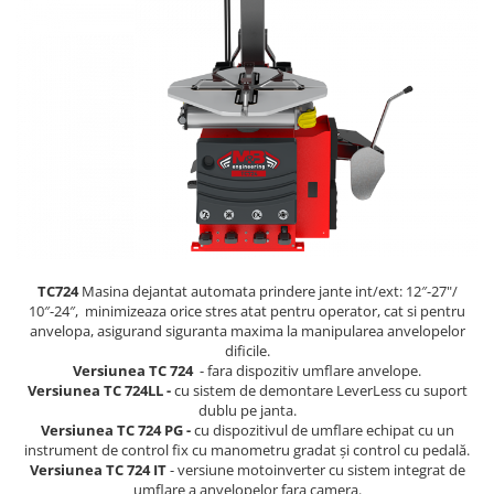
Scule pneumatice
Biaxuri pneumatice
Bormasini pneumatice
Chei pneumatice cu impact
Ciocane daltuitoare pneumatice
Clesti pneumatici
Compactoare pneumatice
Curatatoare cu ace
Masini de filetat
Masini de insurubat cu clichet
TC724
Masina dejantat automata prindere jante int/ext: 12″-27"/
Motoare pneumatice
10″-24″, minimizeaza orice stres atat pentru operator, cat si pentru
Pistoale de umflat roti
anvelopa, asigurand siguranta maxima la manipularea anvelopelor
dificile.
Pistoale de vopsit
Versiunea TC 724
- fara dispozitiv umflare anvelope.
Polizoare drepte
Versiunea TC 724LL -
cu sistem de demontare LeverLess cu suport
dublu pe janta.
Polizoare unghiulare pneumatice
Versiunea TC 724 PG -
cu dispozitivul de umflare echipat cu un
Polizoare verticale
instrument de control fix cu manometru gradat și control cu ​​pedală.
Versiunea TC 724 IT
- versiune motoinverter cu sistem integrat de
Scule speciale
umflare a anvelopelor fara camera.