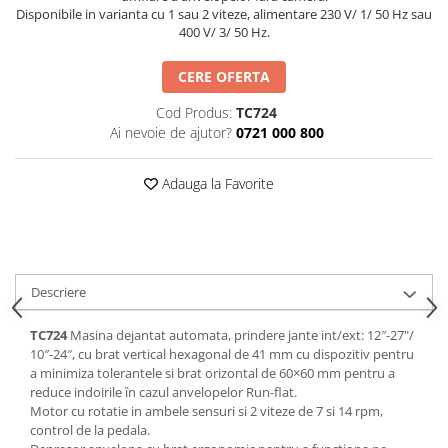
Slefuitoare pneumatice
Disponibile in varianta cu 1 sau 2 viteze, alimentare 230 V/ 1/ 50 Hz sau
400 V/ 3/ 50 Hz.
Surubelnite pneumatice
Tăiere și nituire pneumatică
CERE OFERTA
Hidraulice
Cricuri hidraulice pentru service-
Cod Produs:
TC724
uri auto si vulcanizari
Ai nevoie de ajutor?
0721 000 800
Cricuri pentru autovehicule grele
Adauga la Favorite
Cricuri pneumatico-hidraulice
Dispozitive indreptat caroserii
Prese hidraulice
Stative sustinere ( capre)
Descriere
Echipamente service auto si
TC724
Masina dejantat automata, prindere jante int/ext: 12″-27"/
vulcanizari
10″-24″, cu brat vertical hexagonal de 41 mm cu dispozitiv pentru
Mașini de dejantat profesionale
a minimiza tolerantele si brat orizontal de 60×60 mm pentru a
reduce indoirile în cazul anvelopelor Run-flat.
Dispozitive de dejantat
Motor cu rotatie in ambele sensuri si 2 viteze de 7 si 14 rpm,
Masini de echilibrat roti
control de la pedala.
profesionale