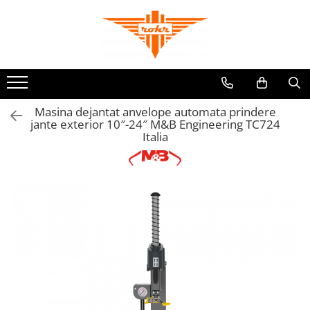
Toate Produsele
Pneumatice
Accesorii retele pneumatice
Masina dejantat anvelope automata prindere
Adaptori
jante exterior 10″-24″ M&B Engineering TC724
Cuple rapide pneumatice
Italia
Furtunuri pneumatice
Grupuri FRL
Nipluri rapide
Pistoale de suflat aer
Accesorii scule pneumatice
Echilibroare de greutate
Lame pentru clesti pneumatici
Talpi de slefuit
Tubulare de impact