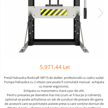
Scule pneumatice
Biaxuri pneumatice
Bormasini pneumatice
Chei pneumatice cu impact
Ciocane daltuitoare pneumatice
Clesti pneumatici
Compactoare pneumatice
Curatatoare cu ace
Masini de filetat
Masini de insurubat cu clichet
5.971,44 Lei
Motoare pneumatice
Pistoale de umflat roti
Presă hidraulica Rodcraft WP15 de atelier, profesională cu cadru sudat.
Pistoale de vopsit
Pompa hidraulica cu 2 viteze care poate fi comutată manual , echipata
Polizoare drepte
cu maner ergonomic.
Echipata cu manometru mare ușor de citit.
Polizoare unghiulare pneumatice
Pentru presarea pe diametre mai mici (cum ar fi bucșe și rulmenți),
Polizoare verticale
optional se poate achizitiona un set de șuruburi de presare din gama
de accesorii care se potrivește acestei prese și care conține dornuri de
Scule speciale
diferite marimi, adaptor rapid pentru dornuri si placa de perforare