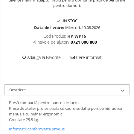
Slefuitoare pneumatice
pentru dornuri.
Surubelnite pneumatice
IN STOC
Tăiere și nituire pneumatică
Data de livrare:
Miercuri, 19.08.2026
Cod Produs:
HP WP15
Ai nevoie de ajutor?
0721 000 800
Adauga la Favorite
Cere informatii
Descriere
Presă compactă pentru bancul de lucru.
Presă de atelier profesională cu cadru sudat și pompă hidraulică
manuală cu mâner ergonomic
Greutate 75,5 kg.
Informatii conformitate produs