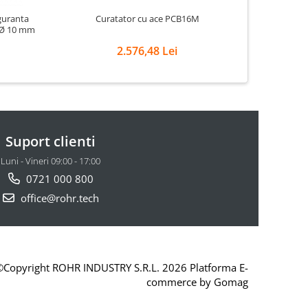
guranta
Curatator cu ace PCB16M
Cur
n Ø 10 mm
2.576,48 Lei
Suport clienti
Luni - Vineri 09:00 - 17:00
0721 000 800
office@rohr.tech
©Copyright ROHR INDUSTRY S.R.L. 2026
Platforma E-
commerce by Gomag