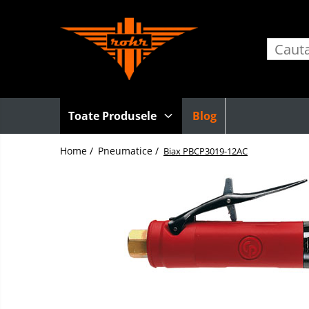
Toate Produsele
Pneumatice
Accesorii retele pneumatice
Adaptori
Toate Produsele
Blog
Cuple rapide pneumatice
Home /
Pneumatice /
Furtunuri pneumatice
Biax PBCP3019-12AC
Grupuri FRL
Nipluri rapide
Pistoale de suflat aer
Accesorii scule pneumatice
Echilibroare de greutate
Lame pentru clesti pneumatici
Talpi de slefuit
Tubulare de impact