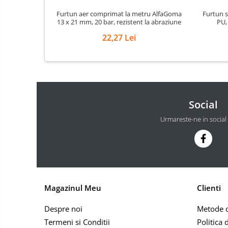
Masini de echilibrat roti
profesionale
Furtun aer comprimat la metru AlfaGoma
Furtun s
13 x 21 mm, 20 bar, rezistent la abraziune
PU,
Masini de indreptat si roluit jante
22,27 Lei
profesionale
Compresoare aer
Compresoare cu piston
Social
Urmareste-ne in social
Magazinul Meu
Clienti
Despre noi
Metode d
Termeni si Conditii
Politica 