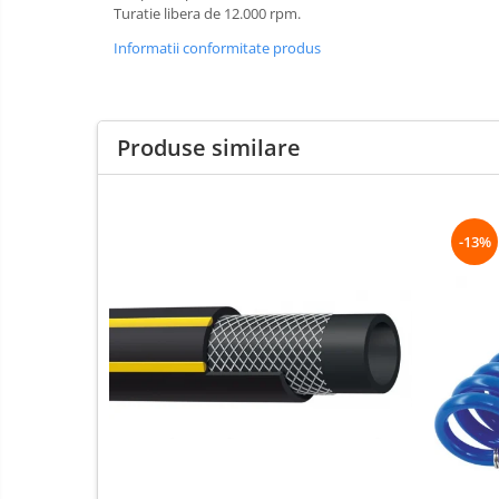
Scule speciale
Turatie libera de 12.000 rpm.
Slefuitoare pneumatice
Informatii conformitate produs
Surubelnite pneumatice
Tăiere și nituire pneumatică
Hidraulice
Produse similare
Cricuri hidraulice pentru service-
uri auto si vulcanizari
Cricuri pentru autovehicule grele
-13%
Cricuri pneumatico-hidraulice
Dispozitive indreptat caroserii
Prese hidraulice
Stative sustinere ( capre)
Echipamente service auto si
vulcanizari
Mașini de dejantat profesionale
Dispozitive de dejantat