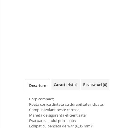
Scule pneumatice
Biaxuri pneumatice
Bormasini pneumatice
Chei pneumatice cu impact
Ciocane daltuitoare pneumatice
Clesti pneumatici
Compactoare pneumatice
Curatatoare cu ace
Masini de filetat
Masini de insurubat cu clichet
Motoare pneumatice
Caracteristici
Review-uri
(0)
Descriere
Pistoale de umflat roti
Pistoale de vopsit
Corp compact;
Roata conica dintata cu durabilitate ridicata;
Polizoare drepte
Compus izolant peste carcasa;
Polizoare unghiulare pneumatice
Maneta de siguranta eficientizata;
Evacuare aerului prin spate;
Polizoare verticale
Echipat cu penseta de 1/4” (6,35 mm);