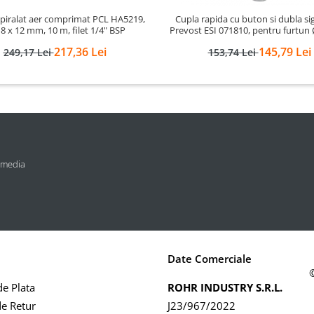
piralat aer comprimat PCL HA5219,
Cupla rapida cu buton si dubla si
 8 x 12 mm, 10 m, filet 1/4" BSP
Prevost ESI 071810, pentru furtu
217,36 Lei
145,79 Lei
249,17 Lei
153,74 Lei
 media
Date Comerciale
e Plata
ROHR INDUSTRY S.R.L.
de Retur
J23/967/2022