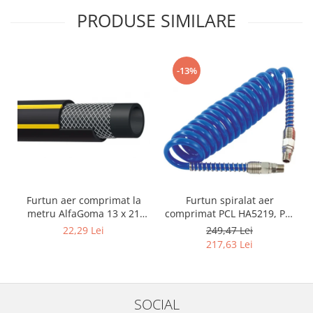
PRODUSE SIMILARE
-13%
Furtun aer comprimat la
Furtun spiralat aer
metru AlfaGoma 13 x 21
comprimat PCL HA5219, PU,
mm, 20 bar, rezistent la
8 x 12 mm, 10 m, filet 1/4"
22,29 Lei
249,47 Lei
abraziune
BSP
217,63 Lei
SOCIAL