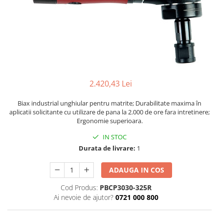
Biaxuri pneumatice
Bormasini pneumatice
Chei pneumatice cu impact
Ciocane daltuitoare pneumatice
Clesti pneumatici
Compactoare pneumatice
Curatatoare cu ace
2.420,43 Lei
Masini de filetat
Masini de insurubat cu clichet
Biax industrial unghiular pentru matrite; Durabilitate maxima în
aplicatii solicitante cu utilizare de pana la 2.000 de ore fara intretinere;
Motoare pneumatice
Ergonomie superioara.
Pistoale de umflat roti
IN STOC
Pistoale de vopsit
Durata de livrare:
1
Polizoare drepte
Polizoare unghiulare pneumatice
ADAUGA IN COS
Polizoare verticale
Cod Produs:
PBCP3030-325R
Scule speciale
Ai nevoie de ajutor?
0721 000 800
Slefuitoare pneumatice
Surubelnite pneumatice