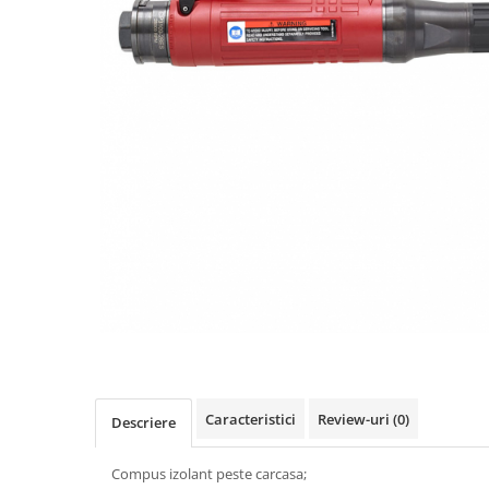
Scule pneumatice
Biaxuri pneumatice
Bormasini pneumatice
Chei pneumatice cu impact
Ciocane daltuitoare pneumatice
Clesti pneumatici
Compactoare pneumatice
Curatatoare cu ace
Masini de filetat
Masini de insurubat cu clichet
Motoare pneumatice
Pistoale de umflat roti
Pistoale de vopsit
Polizoare drepte
Polizoare unghiulare pneumatice
Caracteristici
Review-uri
(0)
Descriere
Polizoare verticale
Scule speciale
Compus izolant peste carcasa;