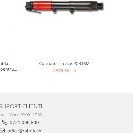
dubla
Curatator cu ace PCB16M
Cur
 pentru
2.579,66 Lei
SUPORT CLIENTI
Luni - Vineri 09:00 - 17:00
0721 000 800
office@rohr.tech