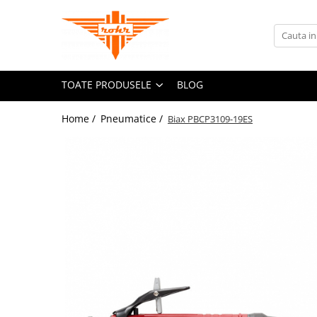
Toate Produsele
Pneumatice
TOATE PRODUSELE
BLOG
Accesorii retele pneumatice
Adaptori
Home /
Pneumatice /
Biax PBCP3109-19ES
Cuple rapide pneumatice
Furtunuri pneumatice
Grupuri FRL
Nipluri rapide
Pistoale de suflat aer
Accesorii scule pneumatice
Echilibroare de greutate
Lame pentru clesti pneumatici
Talpi de slefuit
Tubulare de impact