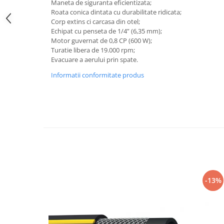
Maneta de siguranta eficientizata;
Slefuitoare pneumatice
Roata conica dintata cu durabilitate ridicata;
Surubelnite pneumatice
Corp extins ci carcasa din otel;
Tăiere și nituire pneumatică
Echipat cu penseta de 1/4” (6,35 mm);
Motor guvernat de 0,8 CP (600 W);
Hidraulice
Turatie libera de 19.000 rpm;
Cricuri hidraulice pentru service-
Evacuare a aerului prin spate.
uri auto si vulcanizari
Informatii conformitate produs
Cricuri pentru autovehicule grele
Cricuri pneumatico-hidraulice
Dispozitive indreptat caroserii
Prese hidraulice
Stative sustinere ( capre)
Echipamente service auto si
vulcanizari
-13%
Mașini de dejantat profesionale
Dispozitive de dejantat
Masini de echilibrat roti
profesionale