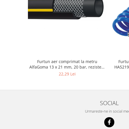
Masini de indreptat si roluit jante
profesionale
Compresoare aer
Compresoare cu piston
Furtun aer comprimat la metru
Furtu
AlfaGoma 13 x 21 mm, 20 bar, rezistent
HA5219,
la abraziune
22,29 Lei
SOCIAL
Urmareste-ne in social me