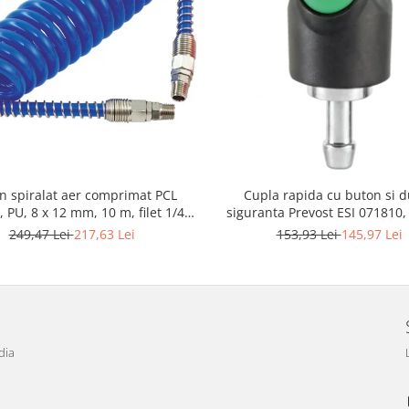
n spiralat aer comprimat PCL
Cupla rapida cu buton si 
 PU, 8 x 12 mm, 10 m, filet 1/4"
siguranta Prevost ESI 071810,
BSP
furtun Ø 10 mm
249,47 Lei
217,63 Lei
153,93 Lei
145,97 Lei
dia