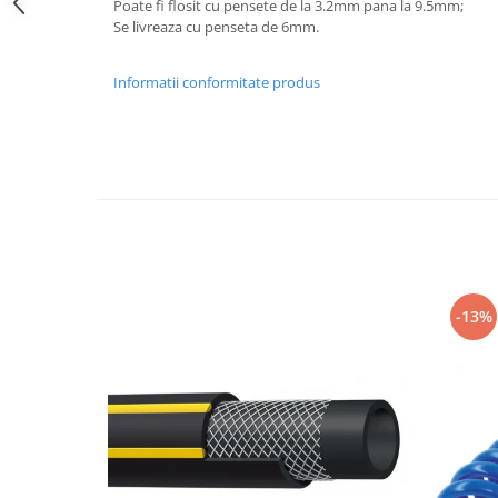
Poate fi flosit cu pensete de la 3.2mm pana la 9.5mm;
Slefuitoare pneumatice
Se livreaza cu penseta de 6mm.
Surubelnite pneumatice
Tăiere și nituire pneumatică
Informatii conformitate produs
Hidraulice
Cricuri hidraulice pentru service-
uri auto si vulcanizari
Cricuri pentru autovehicule grele
Cricuri pneumatico-hidraulice
Dispozitive indreptat caroserii
Prese hidraulice
-13%
Stative sustinere ( capre)
Echipamente service auto si
vulcanizari
Mașini de dejantat profesionale
Dispozitive de dejantat
Masini de echilibrat roti
profesionale