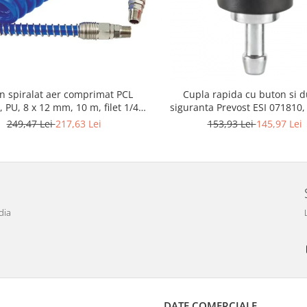
n spiralat aer comprimat PCL
Cupla rapida cu buton si 
 PU, 8 x 12 mm, 10 m, filet 1/4"
siguranta Prevost ESI 071810,
BSP
furtun Ø 10 mm
249,47 Lei
217,63 Lei
153,93 Lei
145,97 Lei
dia
DATE COMERCIALE