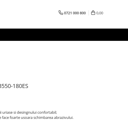
0721 000 800
0,00
3550-180ES
i uriase si desingnului confortabil;
 face foarte usoara schimbarea abrazivului.