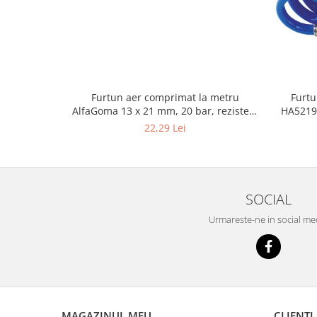
Masini de indreptat si roluit jante
profesionale
Compresoare aer
Compresoare cu piston
Furtun aer comprimat la metru
Furtu
AlfaGoma 13 x 21 mm, 20 bar, rezistent
HA5219,
la abraziune
22,29 Lei
SOCIAL
Urmareste-ne in social me
MAGAZINUL MEU
CLIENTI