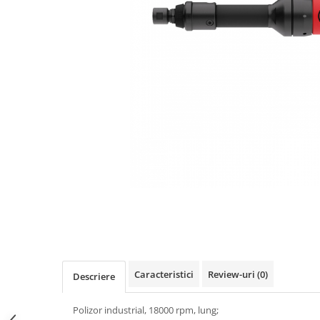
Scule pneumatice
Biaxuri pneumatice
Bormasini pneumatice
Chei pneumatice cu impact
Ciocane daltuitoare pneumatice
Clesti pneumatici
Compactoare pneumatice
Curatatoare cu ace
Masini de filetat
Masini de insurubat cu clichet
Motoare pneumatice
Pistoale de umflat roti
Pistoale de vopsit
Polizoare drepte
Polizoare unghiulare pneumatice
Caracteristici
Review-uri
(0)
Descriere
Polizoare verticale
Scule speciale
Polizor industrial, 18000 rpm, lung;