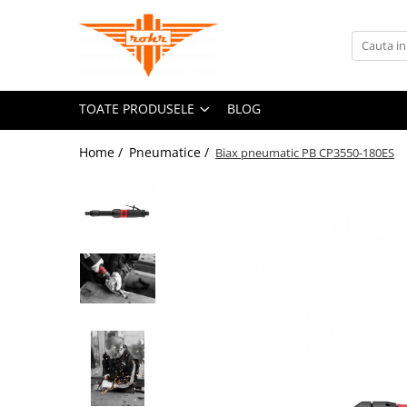
Toate Produsele
Pneumatice
TOATE PRODUSELE
BLOG
Accesorii retele pneumatice
Adaptori
Home /
Pneumatice /
Biax pneumatic PB CP3550-180ES
Cuple rapide pneumatice
Furtunuri pneumatice
Grupuri FRL
Nipluri rapide
Pistoale de suflat aer
Accesorii scule pneumatice
Echilibroare de greutate
Lame pentru clesti pneumatici
Talpi de slefuit
Tubulare de impact