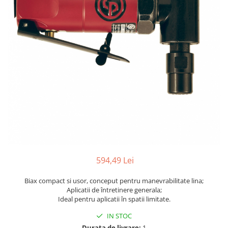
Biaxuri pneumatice
Bormasini pneumatice
Chei pneumatice cu impact
Ciocane daltuitoare pneumatice
Clesti pneumatici
Compactoare pneumatice
Curatatoare cu ace
Masini de filetat
Masini de insurubat cu clichet
Motoare pneumatice
Pistoale de umflat roti
Pistoale de vopsit
594,49 Lei
Polizoare drepte
Polizoare unghiulare pneumatice
Biax compact si usor, conceput pentru manevrabilitate lina;
Polizoare verticale
Aplicatii de întretinere generala;
Ideal pentru aplicatii în spatii limitate.
Scule speciale
Slefuitoare pneumatice
IN STOC
Surubelnite pneumatice
Durata de livrare:
1