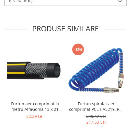
Review-uri
(0)
PRODUSE SIMILARE
-13%
Furtun aer comprimat la
Furtun spiralat aer
metru AlfaGoma 13 x 21
comprimat PCL HA5219, PU,
mm, 20 bar, rezistent la
8 x 12 mm, 10 m, filet 1/4"
22,29 Lei
249,47 Lei
abraziune
BSP
217,63 Lei