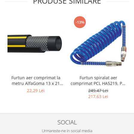
PRODUSE SIMILARE
-13%
Furtun aer comprimat la
Furtun spiralat aer
metru AlfaGoma 13 x 21
comprimat PCL HA5219, PU,
mm, 20 bar, rezistent la
8 x 12 mm, 10 m, filet 1/4"
22,29 Lei
249,47 Lei
abraziune
BSP
217,63 Lei
SOCIAL
Urmareste-ne in social media