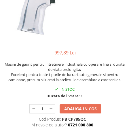
Biaxuri pneumatice
Bormasini pneumatice
Chei pneumatice cu impact
Ciocane daltuitoare pneumatice
Clesti pneumatici
Compactoare pneumatice
Curatatoare cu ace
997,89 Lei
Masini de filetat
Masini de insurubat cu clichet
Masini de gaurit pentru intretinere industriala cu operare lina si durata
Motoare pneumatice
de viata prelungita;
Excelent pentru toate tipurile de lucrari auto generale si pentru
Pistoale de umflat roti
camioane, precum si lucrari la atelierul de asamblare a caroseriilor.
Pistoale de vopsit
IN STOC
Polizoare drepte
Durata de livrare:
1
Polizoare unghiulare pneumatice
Polizoare verticale
ADAUGA IN COS
Scule speciale
Cod Produs:
PB CP785QC
Slefuitoare pneumatice
Ai nevoie de ajutor?
0721 000 800
Surubelnite pneumatice