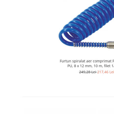
Masini de indreptat si roluit jante
profesionale
Compresoare aer
Compresoare cu piston
Furtun spiralat aer comprimat 
PU, 8 x 12 mm, 10 m, filet 
249,28 Lei
217,46 Le