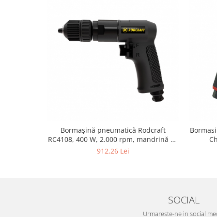
Bormașină pneumatică Rodcraft
Bormasi
RC4108, 400 W, 2.000 rpm, mandrină 10
Ch
mm
912,26 Lei
SOCIAL
Urmareste-ne in social me