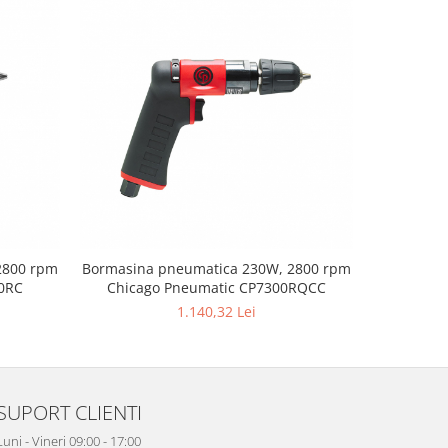
2800 rpm
Bormasina pneumatica 230W, 2800 rpm
Bormasina
00RC
Chicago Pneumatic CP7300RQCC
Chi
1.140,32 Lei
SUPORT CLIENTI
Luni - Vineri 09:00 - 17:00