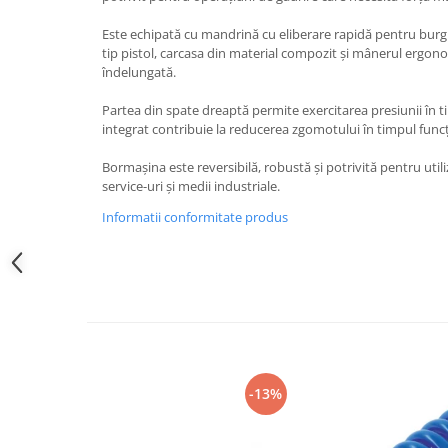
Slefuitoare pneumatice
Surubelnite pneumatice
Este echipată cu mandrină cu eliberare rapidă pentru burg
tip pistol, carcasa din material compozit și mânerul ergonom
Tăiere și nituire pneumatică
îndelungată.
Hidraulice
Cricuri hidraulice pentru service-
Partea din spate dreaptă permite exercitarea presiunii în ti
integrat contribuie la reducerea zgomotului în timpul funcț
uri auto si vulcanizari
Cricuri pentru autovehicule grele
Bormașina este reversibilă, robustă și potrivită pentru utili
service-uri și medii industriale.
Cricuri pneumatico-hidraulice
Informatii conformitate produs
Dispozitive indreptat caroserii
Prese hidraulice
Stative sustinere ( capre)
Echipamente service auto si
vulcanizari
Mașini de dejantat profesionale
Dispozitive de dejantat
-13%
Masini de echilibrat roti
profesionale