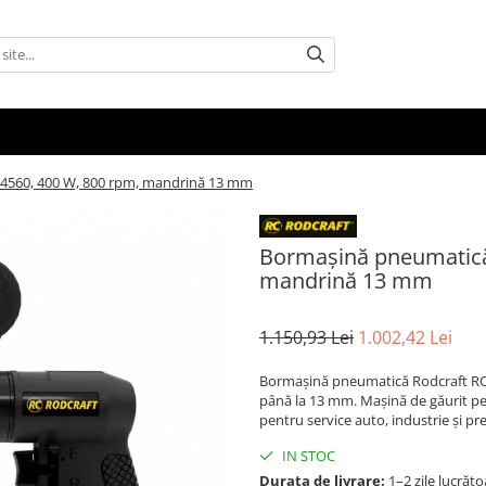
4560, 400 W, 800 rpm, mandrină 13 mm
Bormașină pneumatică
mandrină 13 mm
1.150,93 Lei
1.002,42 Lei
Bormașină pneumatică Rodcraft RC4
până la 13 mm. Mașină de găurit pe 
pentru service auto, industrie și pr
IN STOC
Durata de livrare:
1–2 zile lucrăto