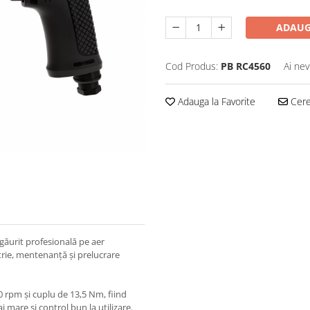
ADAUG
Cod Produs:
PB RC4560
Ai nev
Adauga la Favorite
Cere 
ăurit profesională pe aer
trie, mentenanță și prelucrare
 rpm și cuplu de 13,5 Nm, fiind
 mare și control bun la utilizare.