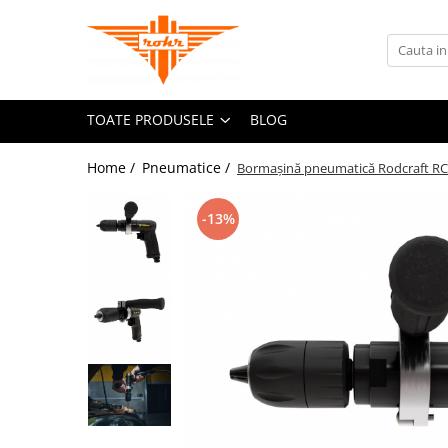
Toate Produsele
Pneumatice
TOATE PRODUSELE
BLOG
Accesorii retele pneumatice
Adaptori
Home /
Pneumatice /
Bormașină pneumatică Rodcraft RC
Cuple rapide pneumatice
Furtunuri pneumatice
-13%
Grupuri FRL
Nipluri rapide
Pistoale de suflat aer
Accesorii scule pneumatice
Echilibroare de greutate
Lame pentru clesti pneumatici
Talpi de slefuit
Tubulare de impact