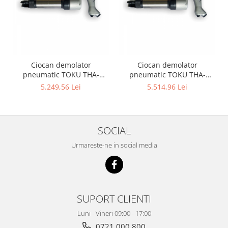
Ciocan demolator
Ciocan demolator
pneumatic TOKU THA-
pneumatic TOKU THA-
2BRH, picamer profesional,
4BRH, picamer profesional,
5.249,56 Lei
5.514,96 Lei
prindere H19 × 50 mm
prindere H19 × 50 mm
SOCIAL
Urmareste-ne in social media
SUPORT CLIENTI
Luni - Vineri 09:00 - 17:00
0721 000 800