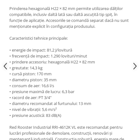
Prinderea hexagonală H22 × 82 mm permite utilizarea dălților
compatibile, inclusiv daltă lată sau daltă ascuțită tip șpiț, în
funcție de aplicație. Accesoriile se comandă separat dacă nu sunt
menționate explicit în configurația produsului.
Caracteristici tehnice principale:
• energie de impact: 81,2 J/lovitură
• frecvență de impact: 1.290 lovituri/minut
• prindere accesoriu: hexagonală H22 × 82 mm
• greutate: 14,3 kg
• cursă piston: 170 mm
• diametru piston: 35 mm
• consum de aer: 16,6 l/s
• presiune maximă de lucru: 6,3 bar
• racord de aer: PT 3/4"
• diametru recomandat al furtunului: 13 mm
• nivel de vibrații: 5,6 m/s²
• presiune acustică: 83 dB(A)
Red Rooster Industrial RRI-4612K VL este recomandat pentru
lucrări profesionale de demolare, construcții, renovări și
mentenanță industrială. Construcția robustă, energia mare de