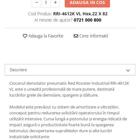
ADAUGA IN COS
Tăiere și nituire pneumatică
Cod Produs:
RRI-4612K VL Hex.22 X 82
Ai nevoie de ajutor?
0721 000 800
Adauga la Favorite
Cere informatii
Descriere
Ciocanul demolator pneumatic Red Rooster Industrial RRI-4612K
VL este o unealtă profesională de mare putere, destinată
lucrărilor grele de demolare, spargere și dăltuire.
Modelul este prevăzut cu sistem de amortizare a vibrațiilor,
conceput pentru reducerea solicitării operatorului în timpul
utilizării intensive. Cursa lungă a pistonului și energia ridicată de
impact asigură o productivitate foarte bună la spargerea
betonului, decopertarea suprafețelor dure și alte lucrări
industriale solicitante.