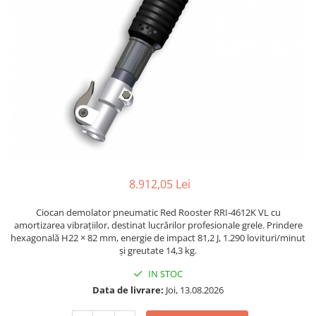
Biaxuri pneumatice
Bormasini pneumatice
Chei pneumatice cu impact
Ciocane daltuitoare pneumatice
Clesti pneumatici
Compactoare pneumatice
Curatatoare cu ace
Masini de filetat
Masini de insurubat cu clichet
Motoare pneumatice
8.912,05 Lei
Pistoale de umflat roti
Pistoale de vopsit
Ciocan demolator pneumatic Red Rooster RRI-4612K VL cu
Polizoare drepte
amortizarea vibrațiilor, destinat lucrărilor profesionale grele. Prindere
hexagonală H22 × 82 mm, energie de impact 81,2 J, 1.290 lovituri/minut
Polizoare unghiulare pneumatice
și greutate 14,3 kg.
Polizoare verticale
IN STOC
Scule speciale
Data de livrare:
Joi, 13.08.2026
Slefuitoare pneumatice
Surubelnite pneumatice