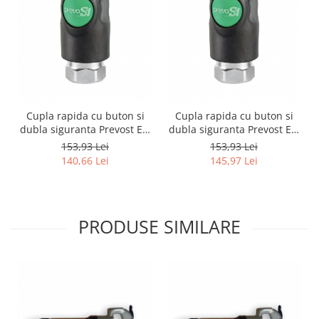
Cupla rapida cu buton si
Cupla rapida cu buton si
dubla siguranta Prevost ESI
dubla siguranta Prevost ESI
s
071101, cu buton și dublă
071102, filet interior 3/8"
153,93 Lei
153,93 Lei
siguranță, filet interior 1/4"
140,66 Lei
145,97 Lei
și profil european 7,4 mm.
Produs premium import
Franța, recomandat pentru
service auto, v
PRODUSE SIMILARE