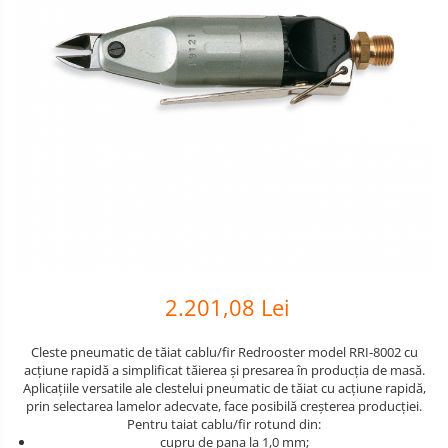
Scule pneumatice
Biaxuri pneumatice
Bormasini pneumatice
Chei pneumatice cu impact
Ciocane daltuitoare pneumatice
Clesti pneumatici
Compactoare pneumatice
Curatatoare cu ace
Masini de filetat
Masini de insurubat cu clichet
Motoare pneumatice
Pistoale de umflat roti
2.201,08 Lei
Pistoale de vopsit
Cleste pneumatic de tăiat cablu/fir Redrooster model RRI-8002 cu
Polizoare drepte
acțiune rapidă a simplificat tăierea și presarea în producția de masă.
Polizoare unghiulare pneumatice
Aplicațiile versatile ale clestelui pneumatic de tăiat cu acțiune rapidă,
prin selectarea lamelor adecvate, face posibilă creșterea producției.
Polizoare verticale
Pentru taiat cablu/fir rotund din:
Scule speciale
cupru de pana la 1,0 mm;