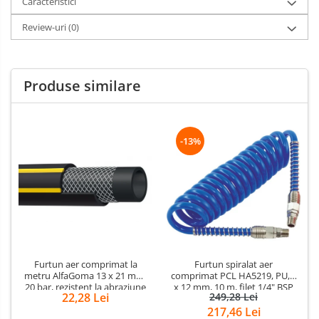
Caracteristici
Review-uri
(0)
Produse similare
-13%
Furtun aer comprimat la
Furtun spiralat aer
metru AlfaGoma 13 x 21 mm,
comprimat PCL HA5219, PU, 8
20 bar, rezistent la abraziune
x 12 mm, 10 m, filet 1/4" BSP
22,28 Lei
249,28 Lei
217,46 Lei