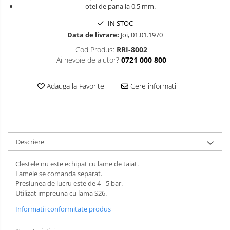
otel de pana la 0,5 mm.
Slefuitoare pneumatice
Surubelnite pneumatice
IN STOC
Data de livrare:
Joi, 01.01.1970
Tăiere și nituire pneumatică
Cod Produs:
RRI-8002
Ai nevoie de ajutor?
0721 000 800
Adauga la Favorite
Cere informatii
Descriere
Clestele nu este echipat cu lame de taiat.
Lamele se comanda separat.
Presiunea de lucru este de 4 - 5 bar.
Utilizat impreuna cu lama S26.
Informatii conformitate produs