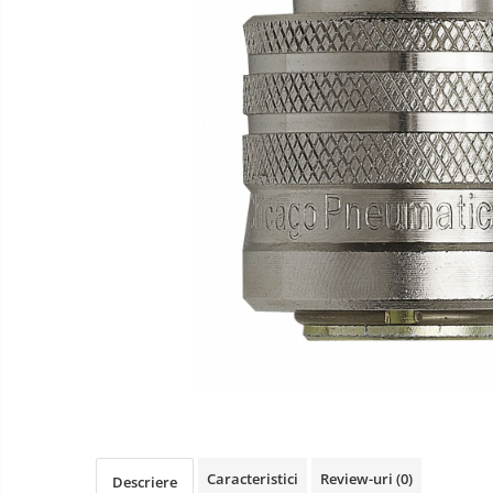
Scule pneumatice
Biaxuri pneumatice
Bormasini pneumatice
Chei pneumatice cu impact
Ciocane daltuitoare pneumatice
Clesti pneumatici
Compactoare pneumatice
Curatatoare cu ace
Masini de filetat
Masini de insurubat cu clichet
Motoare pneumatice
Pistoale de umflat roti
Pistoale de vopsit
Polizoare drepte
Polizoare unghiulare pneumatice
Polizoare verticale
Caracteristici
Review-uri
(0)
Descriere