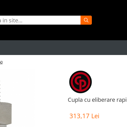
50
Cupla cu eliberare ra
313,17 Lei