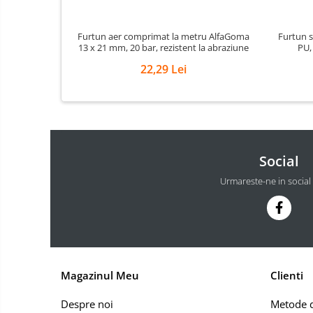
Masini de echilibrat roti
profesionale
Furtun aer comprimat la metru AlfaGoma
Furtun s
Masini de indreptat si roluit jante
13 x 21 mm, 20 bar, rezistent la abraziune
PU,
profesionale
22,29 Lei
Compresoare aer
Compresoare cu piston
Social
Urmareste-ne in social
Magazinul Meu
Clienti
Despre noi
Metode d