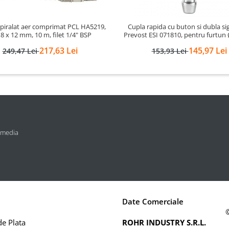
piralat aer comprimat PCL HA5219,
Cupla rapida cu buton si dubla si
 8 x 12 mm, 10 m, filet 1/4" BSP
Prevost ESI 071810, pentru furtu
217,63 Lei
145,97 Lei
249,47 Lei
153,93 Lei
 media
Date Comerciale
e Plata
ROHR INDUSTRY S.R.L.