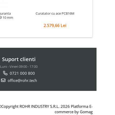
guranta
Curatator cu ace PCB16M
Cur
n Ø 10 mm
2.579,66 Lei
Suport clienti
Luni - Vineri 09:00 - 17:00
0721 000 800
office@rohr.tech
©Copyright ROHR INDUSTRY S.R.L. 2026
Platforma E-
commerce by Gomag