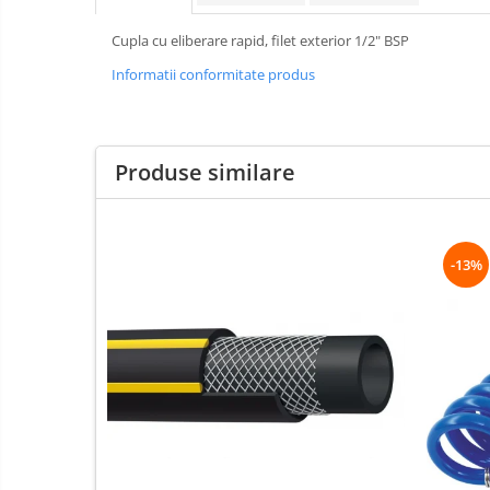
Scule speciale
Slefuitoare pneumatice
Cupla cu eliberare rapid, filet exterior 1/2" BSP
Surubelnite pneumatice
Informatii conformitate produs
Tăiere și nituire pneumatică
Hidraulice
Cricuri hidraulice pentru service-
Produse similare
uri auto si vulcanizari
Cricuri pentru autovehicule grele
Cricuri pneumatico-hidraulice
-13%
Dispozitive indreptat caroserii
Prese hidraulice
Stative sustinere ( capre)
Echipamente service auto si
vulcanizari
Mașini de dejantat profesionale
Dispozitive de dejantat