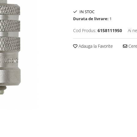
IN STOC
Durata de livrare:
1
Cod Produs:
6158111950
Ai n
Adauga la Favorite
Cere 