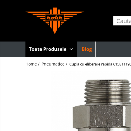
Toate Produsele
Pneumatice
Accesorii retele pneumatice
Adaptori
Toate Produsele
Blog
Cuple rapide pneumatice
Home /
Pneumatice /
Furtunuri pneumatice
Cupla cu eliberare rapida 61581119
Grupuri FRL
Nipluri rapide
Pistoale de suflat aer
Accesorii scule pneumatice
Echilibroare de greutate
Lame pentru clesti pneumatici
Talpi de slefuit
Tubulare de impact