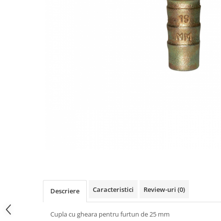
Scule pneumatice
Biaxuri pneumatice
Bormasini pneumatice
Chei pneumatice cu impact
Ciocane daltuitoare pneumatice
Clesti pneumatici
Compactoare pneumatice
Curatatoare cu ace
Masini de filetat
Masini de insurubat cu clichet
Motoare pneumatice
Pistoale de umflat roti
Pistoale de vopsit
Polizoare drepte
Polizoare unghiulare pneumatice
Caracteristici
Review-uri
(0)
Descriere
Polizoare verticale
Scule speciale
Cupla cu gheara pentru furtun de 25 mm