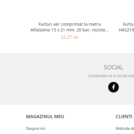
Masini de indreptat si roluit jante
profesionale
Compresoare aer
Furtun aer comprimat la metru
Furtu
AlfaGoma 13 x 21 mm, 20 bar, rezistent
HA5219,
Compresoare cu piston
la abraziune
22,27 Lei
SOCIAL
Urmareste-ne in social me
MAGAZINUL MEU
CLIENTI
Despre noi
Metode de