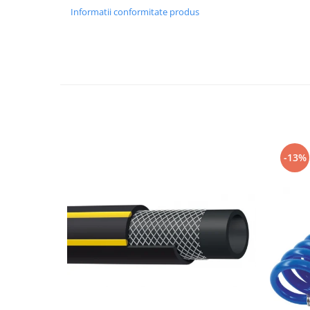
Slefuitoare pneumatice
Informatii conformitate produs
Surubelnite pneumatice
Tăiere și nituire pneumatică
Hidraulice
Cricuri hidraulice pentru service-
uri auto si vulcanizari
Cricuri pentru autovehicule grele
Cricuri pneumatico-hidraulice
Dispozitive indreptat caroserii
-13%
Prese hidraulice
Stative sustinere ( capre)
Echipamente service auto si
vulcanizari
Mașini de dejantat profesionale
Dispozitive de dejantat
Masini de echilibrat roti
profesionale