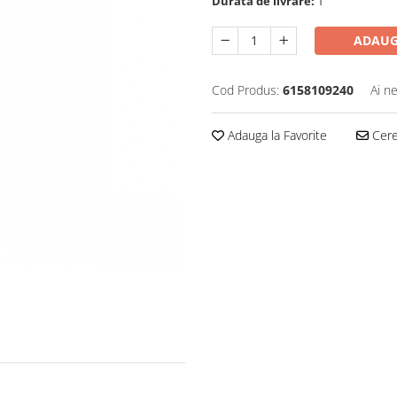
Durata de livrare:
1
ADAUG
Cod Produs:
6158109240
Ai n
Adauga la Favorite
Cere 