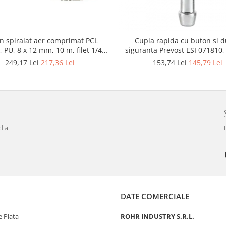
n spiralat aer comprimat PCL
Cupla rapida cu buton si 
 PU, 8 x 12 mm, 10 m, filet 1/4"
siguranta Prevost ESI 071810,
BSP
furtun Ø 10 mm
249,17 Lei
217,36 Lei
153,74 Lei
145,79 Lei
dia
DATE COMERCIALE
 Plata
ROHR INDUSTRY S.R.L.