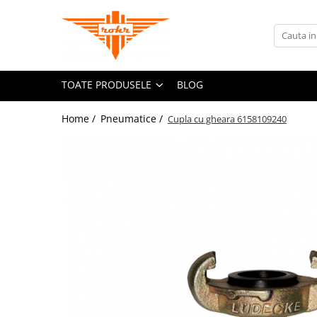
Toate Produsele
Pneumatice
TOATE PRODUSELE
BLOG
Accesorii retele pneumatice
Adaptori
Home /
Pneumatice /
Cupla cu gheara 6158109240
Cuple rapide pneumatice
Furtunuri pneumatice
Grupuri FRL
Nipluri rapide
Pistoale de suflat aer
Accesorii scule pneumatice
Echilibroare de greutate
Lame pentru clesti pneumatici
Talpi de slefuit
Tubulare de impact