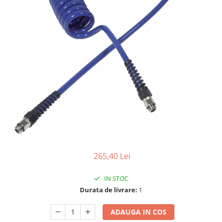
Biaxuri pneumatice
Bormasini pneumatice
Chei pneumatice cu impact
Ciocane daltuitoare pneumatice
Clesti pneumatici
Compactoare pneumatice
Curatatoare cu ace
Masini de filetat
Masini de insurubat cu clichet
Motoare pneumatice
Pistoale de umflat roti
Pistoale de vopsit
265,40 Lei
Polizoare drepte
Polizoare unghiulare pneumatice
IN STOC
Polizoare verticale
Durata de livrare:
1
Scule speciale
Slefuitoare pneumatice
ADAUGA IN COS
Surubelnite pneumatice