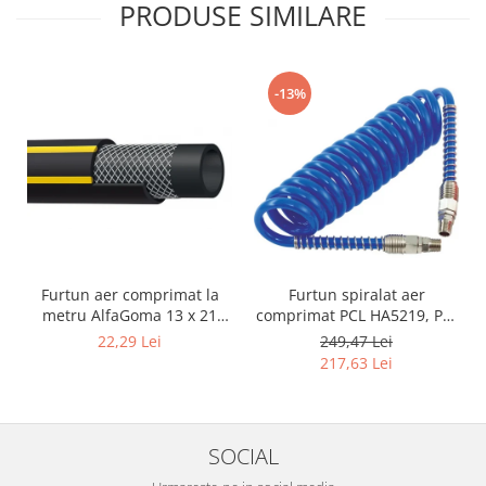
PRODUSE SIMILARE
-13%
Furtun aer comprimat la
Furtun spiralat aer
metru AlfaGoma 13 x 21
comprimat PCL HA5219, PU,
mm, 20 bar, rezistent la
8 x 12 mm, 10 m, filet 1/4"
22,29 Lei
249,47 Lei
abraziune
BSP
217,63 Lei
SOCIAL