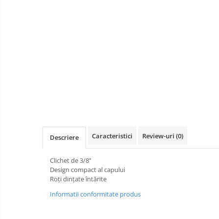
Scule pneumatice
Biaxuri pneumatice
Bormasini pneumatice
Chei pneumatice cu impact
Ciocane daltuitoare pneumatice
Clesti pneumatici
Compactoare pneumatice
Curatatoare cu ace
Masini de filetat
Masini de insurubat cu clichet
Caracteristici
Review-uri
(0)
Descriere
Motoare pneumatice
Pistoale de umflat roti
Clichet de 3/8”
Pistoale de vopsit
Design compact al capului
Roți dințate întărite
Polizoare drepte
Informatii conformitate produs
Polizoare unghiulare pneumatice
Polizoare verticale