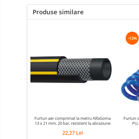
Scule speciale
Slefuitoare pneumatice
Produse similare
Surubelnite pneumatice
Tăiere și nituire pneumatică
Hidraulice
-13%
Cricuri hidraulice pentru service-
uri auto si vulcanizari
Cricuri pentru autovehicule grele
Cricuri pneumatico-hidraulice
Dispozitive indreptat caroserii
Prese hidraulice
Stative sustinere ( capre)
Echipamente service auto si
vulcanizari
Furtun aer comprimat la metru AlfaGoma
Furtun s
Mașini de dejantat profesionale
13 x 21 mm, 20 bar, rezistent la abraziune
PU,
Dispozitive de dejantat
22,27 Lei