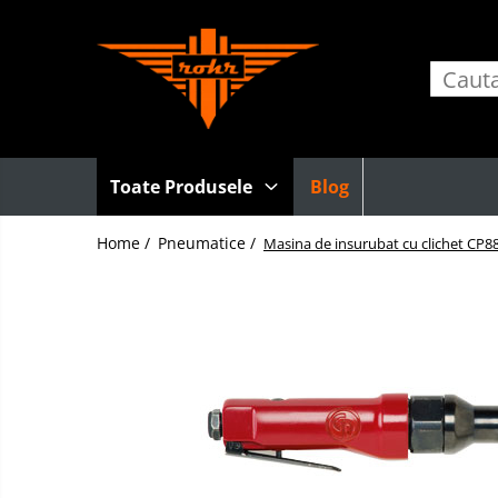
Toate Produsele
Pneumatice
Accesorii retele pneumatice
Adaptori
Toate Produsele
Blog
Cuple rapide pneumatice
Home /
Pneumatice /
Furtunuri pneumatice
Masina de insurubat cu clichet CP8
Grupuri FRL
Nipluri rapide
Pistoale de suflat aer
Accesorii scule pneumatice
Echilibroare de greutate
Lame pentru clesti pneumatici
Talpi de slefuit
Tubulare de impact