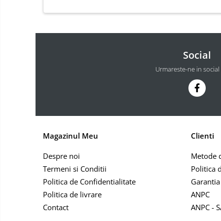
Masini de echilibrat roti
profesionale
Masini de indreptat si roluit jante
profesionale
Social
Compresoare aer
Compresoare cu piston
Urmareste-ne in social
Magazinul Meu
Clienti
Despre noi
Metode d
Termeni si Conditii
Politica 
Politica de Confidentialitate
Garantia
Politica de livrare
ANPC
Contact
ANPC - S