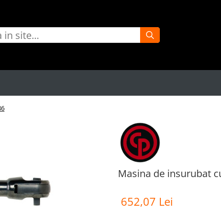
86
Masina de insurubat c
652,07 Lei