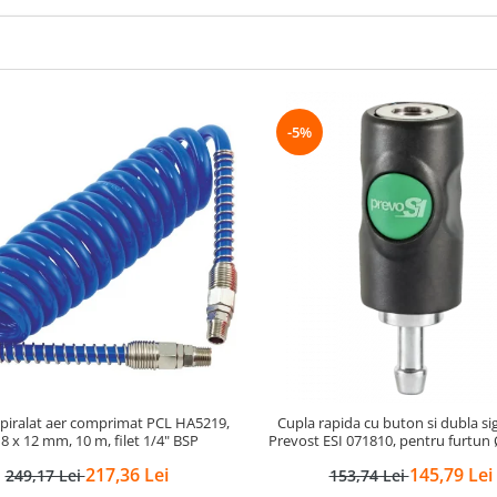
-5%
piralat aer comprimat PCL HA5219,
Cupla rapida cu buton si dubla si
 8 x 12 mm, 10 m, filet 1/4" BSP
Prevost ESI 071810, pentru furtu
217,36 Lei
145,79 Lei
249,17 Lei
153,74 Lei