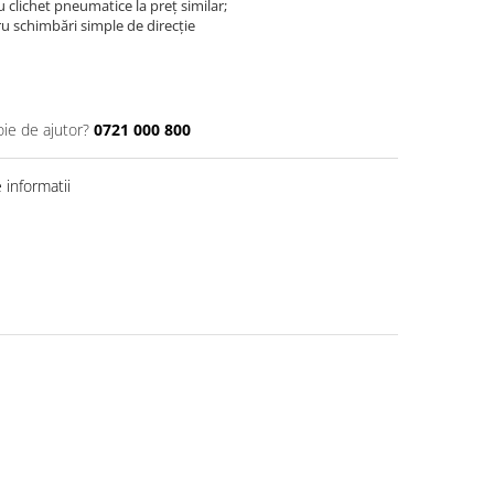
u clichet pneumatice la preț similar;
u schimbări simple de direcție
oie de ajutor?
0721 000 800
informatii