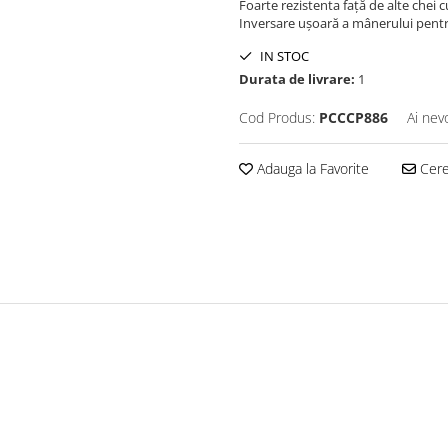
Foarte rezistenta față de alte chei c
Inversare ușoară a mânerului pentr
IN STOC
Durata de livrare:
1
Cod Produs:
PCCCP886
Ai nev
Adauga la Favorite
Cere 