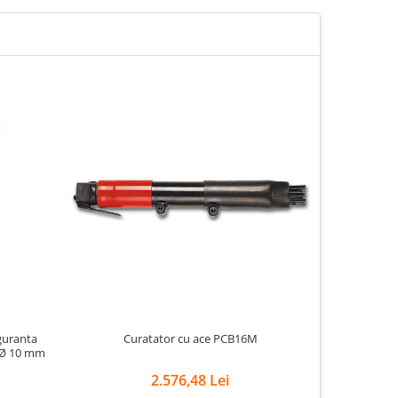
guranta
Curatator cu ace PCB16M
Cur
n Ø 10 mm
2.576,48 Lei