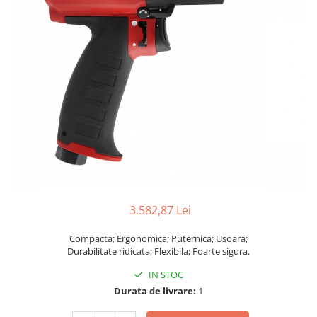
Biaxuri pneumatice
Bormasini pneumatice
Chei pneumatice cu impact
Ciocane daltuitoare pneumatice
Clesti pneumatici
Compactoare pneumatice
Curatatoare cu ace
Masini de filetat
Masini de insurubat cu clichet
Motoare pneumatice
Pistoale de umflat roti
Pistoale de vopsit
3.582,87 Lei
Polizoare drepte
Compacta; Ergonomica; Puternica; Usoara;
Polizoare unghiulare pneumatice
Durabilitate ridicata; Flexibila; Foarte sigura.
Polizoare verticale
IN STOC
Scule speciale
Durata de livrare:
1
Slefuitoare pneumatice
Surubelnite pneumatice