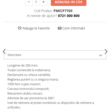
ADAUGA IN COS
Tăiere și nituire pneumatică
Cod Produs:
PMICP7769
Ai nevoie de ajutor?
0721 000 800
Adauga la Favorite
Cere informatii
Descriere
Lungime de 200 mm;
Toate comenzile la indemana;
Declansare cu viteza variabila;
Reglarea puterii cu o singura mana;
1950 Nm cuplu maxim;
Carcasa motorului compozit;
Mecanism dublu ciocan;
Admisie de aer pivotanta la 360°;
Inel de retinere al prizei combinat cu dispozitiv de retinere a
orificiilor.