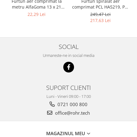
Furtun aer comprimat la
Furtun spiralat aer
metru AlfaGoma 13 x 21
comprimat PCL HA5219, PU,
mm, 20 bar, rezistent la
8 x 12 mm, 10 m, filet 1/4"
22,29 Lei
249,47 Lei
abraziune
BSP
217,63 Lei
SOCIAL
Urmareste-ne in social media
SUPORT CLIENTI
Luni - Vineri 09:00 - 17:00
0721 000 800
office@rohr.tech
MAGAZINUL MEU