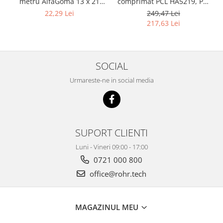
metru AlfaGoma 13 x 21
comprimat PCL HA5219, PU,
mm, 20 bar, rezistent la
8 x 12 mm, 10 m, filet 1/4"
22,29 Lei
249,47 Lei
abraziune
BSP
217,63 Lei
SOCIAL
Urmareste-ne in social media
SUPORT CLIENTI
Luni - Vineri 09:00 - 17:00
0721 000 800
office@rohr.tech
MAGAZINUL MEU