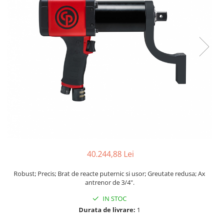
Biaxuri pneumatice
Bormasini pneumatice
Chei pneumatice cu impact
Ciocane daltuitoare pneumatice
Clesti pneumatici
Compactoare pneumatice
Curatatoare cu ace
Masini de filetat
Masini de insurubat cu clichet
Motoare pneumatice
Pistoale de umflat roti
Pistoale de vopsit
40.244,88 Lei
Polizoare drepte
Polizoare unghiulare pneumatice
Robust; Precis; Brat de reacte puternic si usor; Greutate redusa; Ax
Polizoare verticale
antrenor de 3/4".
Scule speciale
IN STOC
Slefuitoare pneumatice
Durata de livrare:
1
Surubelnite pneumatice