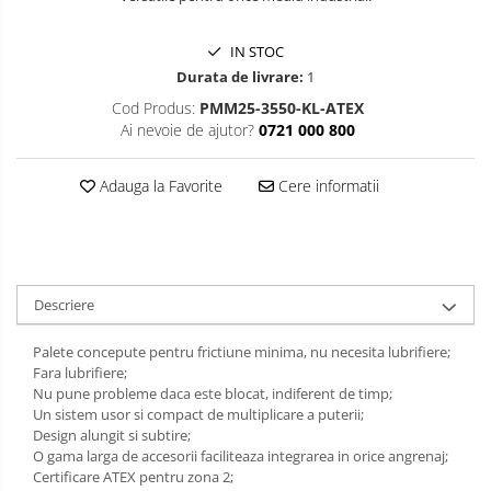
Slefuitoare pneumatice
Surubelnite pneumatice
IN STOC
Tăiere și nituire pneumatică
Durata de livrare:
1
Cod Produs:
PMM25-3550-KL-ATEX
Ai nevoie de ajutor?
0721 000 800
Adauga la Favorite
Cere informatii
Descriere
Palete concepute pentru frictiune minima, nu necesita lubrifiere;
Fara lubrifiere;
Nu pune probleme daca este blocat, indiferent de timp;
Un sistem usor si compact de multiplicare a puterii;
Design alungit si subtire;
O gama larga de accesorii faciliteaza integrarea in orice angrenaj;
Certificare ATEX pentru zona 2;