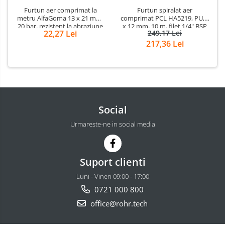
Furtun aer comprimat la
Furtun spiralat aer
metru AlfaGoma 13 x 21 mm,
comprimat PCL HA5219, PU, 8
20 bar, rezistent la abraziune
x 12 mm, 10 m, filet 1/4" BSP
22,27 Lei
249,17 Lei
217,36 Lei
Social
Urmareste-ne in social media
Suport clienti
Luni - Vineri 09:00 - 17:00
0721 000 800
office@rohr.tech