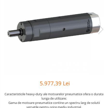
Scule pneumatice
Biaxuri pneumatice
Bormasini pneumatice
Chei pneumatice cu impact
Ciocane daltuitoare pneumatice
Clesti pneumatici
Compactoare pneumatice
Curatatoare cu ace
Masini de filetat
Masini de insurubat cu clichet
Motoare pneumatice
Pistoale de umflat roti
Pistoale de vopsit
5.977,39 Lei
Polizoare drepte
Polizoare unghiulare pneumatice
Caracteristicile heavy-duty ale motoarelor pneumatice ofera o durata
lunga de utilizare;
Polizoare verticale
Gama de motoare pneumatice contine un spectru larg de solutii
Scule speciale
versatile pentru orice mediu industrial.