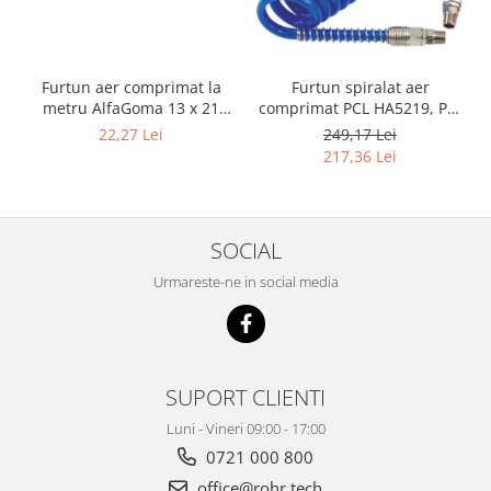
Furtun aer comprimat la
Furtun spiralat aer
metru AlfaGoma 13 x 21
comprimat PCL HA5219, PU,
mm, 20 bar, rezistent la
8 x 12 mm, 10 m, filet 1/4"
22,27 Lei
249,17 Lei
abraziune
BSP
217,36 Lei
SOCIAL
Urmareste-ne in social media
SUPORT CLIENTI
Luni - Vineri 09:00 - 17:00
0721 000 800
office@rohr.tech