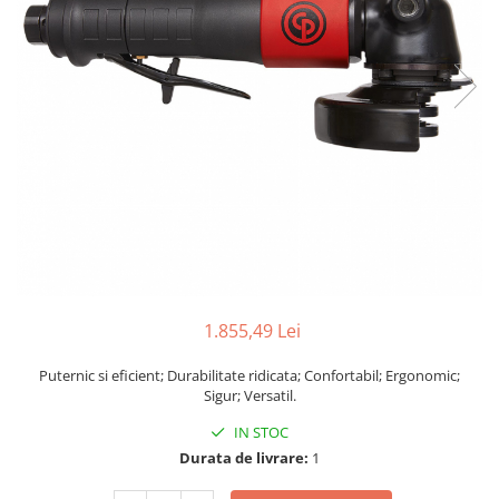
Biaxuri pneumatice
Bormasini pneumatice
Chei pneumatice cu impact
Ciocane daltuitoare pneumatice
Clesti pneumatici
Compactoare pneumatice
Curatatoare cu ace
Masini de filetat
Masini de insurubat cu clichet
Motoare pneumatice
Pistoale de umflat roti
Pistoale de vopsit
1.855,49 Lei
Polizoare drepte
Puternic si eficient; Durabilitate ridicata; Confortabil; Ergonomic;
Polizoare unghiulare pneumatice
Sigur; Versatil.
Polizoare verticale
IN STOC
Scule speciale
Durata de livrare:
1
Slefuitoare pneumatice
Surubelnite pneumatice