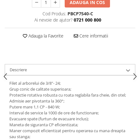
ADAUGA IN COS
Tăiere și nituire pneumatică
Cod Produs:
PBCP7540-C
Ai nevoie de ajutor?
0721 000 800
Adauga la Favorite
Cere informatii
Descriere
Filet al arborelui de 3/8"- 24;
Grup conic de calitate superioara;
Protectie rotativa robusta cu roata reglabila fara cheie, din otel;
Admisie aer pivotanta la 360°;
Putere mare 1,1 CP - 840 W;
Interval de service la 1000 de ore de functionare;
Evacuare spate (furtun de evacuare inclus);
Maneta de siguranta CP eficientizata;
Maner compozit eficientizat pentru operarea cu mana dreapta
sau stanga;