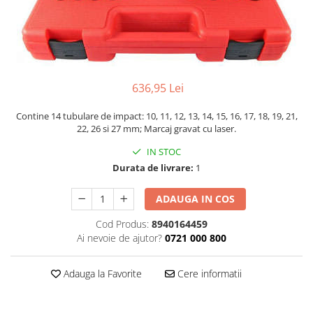
Biaxuri pneumatice
Bormasini pneumatice
Chei pneumatice cu impact
Ciocane daltuitoare pneumatice
Clesti pneumatici
636,95 Lei
Compactoare pneumatice
Curatatoare cu ace
Contine 14 tubulare de impact: 10, 11, 12, 13, 14, 15, 16, 17, 18, 19, 21,
Masini de filetat
22, 26 si 27 mm; Marcaj gravat cu laser.
Masini de insurubat cu clichet
IN STOC
Motoare pneumatice
Durata de livrare:
1
Pistoale de umflat roti
ADAUGA IN COS
Pistoale de vopsit
Polizoare drepte
Cod Produs:
8940164459
Polizoare unghiulare pneumatice
Ai nevoie de ajutor?
0721 000 800
Polizoare verticale
Adauga la Favorite
Cere informatii
Scule speciale
Slefuitoare pneumatice
Surubelnite pneumatice