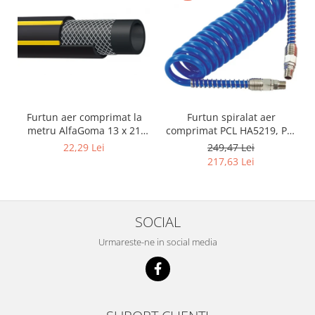
Furtun aer comprimat la
Furtun spiralat aer
metru AlfaGoma 13 x 21
comprimat PCL HA5219, PU,
mm, 20 bar, rezistent la
8 x 12 mm, 10 m, filet 1/4"
22,29 Lei
249,47 Lei
abraziune
BSP
217,63 Lei
SOCIAL
Urmareste-ne in social media