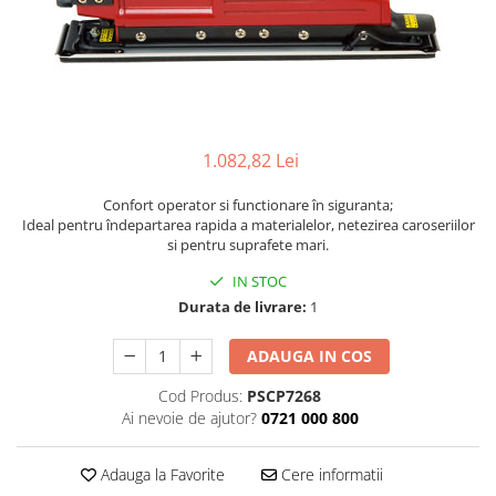
Biaxuri pneumatice
Bormasini pneumatice
Chei pneumatice cu impact
Ciocane daltuitoare pneumatice
Clesti pneumatici
Compactoare pneumatice
1.082,82 Lei
Curatatoare cu ace
Masini de filetat
Confort operator si functionare în siguranta;
Ideal pentru îndepartarea rapida a materialelor, netezirea caroseriilor
Masini de insurubat cu clichet
si pentru suprafete mari.
Motoare pneumatice
IN STOC
Pistoale de umflat roti
Durata de livrare:
1
Pistoale de vopsit
Polizoare drepte
ADAUGA IN COS
Polizoare unghiulare pneumatice
Cod Produs:
PSCP7268
Polizoare verticale
Ai nevoie de ajutor?
0721 000 800
Scule speciale
Slefuitoare pneumatice
Adauga la Favorite
Cere informatii
Surubelnite pneumatice