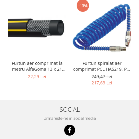
-13%
Furtun aer comprimat la
Furtun spiralat aer
metru AlfaGoma 13 x 21
comprimat PCL HA5219, PU,
mm, 20 bar, rezistent la
8 x 12 mm, 10 m, filet 1/4"
22,29 Lei
249,47 Lei
abraziune
BSP
217,63 Lei
SOCIAL
Urmareste-ne in social media