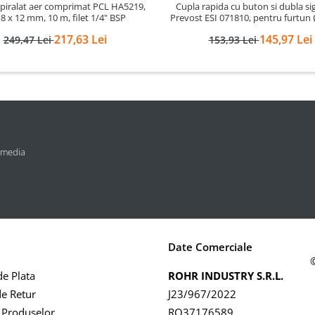
piralat aer comprimat PCL HA5219,
Cupla rapida cu buton si dubla si
 8 x 12 mm, 10 m, filet 1/4" BSP
Prevost ESI 071810, pentru furtu
217,63 Lei
145,97 Lei
249,47 Lei
153,93 Lei
 media
Date Comerciale
e Plata
ROHR INDUSTRY S.R.L.
de Retur
J23/967/2022
 Produselor
RO37176589