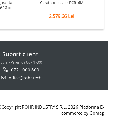
guranta
Curatator cu ace PCB16M
Cur
n Ø 10 mm
2.579,66 Lei
Suport clienti
Luni - Vineri 09:00 - 17:00
0721 000 800
office@rohr.tech
©Copyright ROHR INDUSTRY S.R.L. 2026
Platforma E-
commerce by Gomag