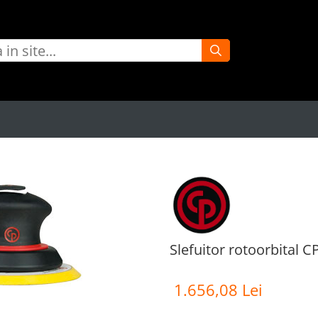
Slefuitor rotoorbital 
1.656,08 Lei