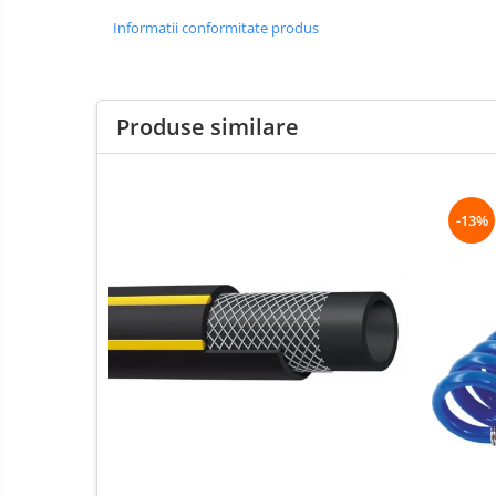
Scule speciale
Informatii conformitate produs
Slefuitoare pneumatice
Surubelnite pneumatice
Tăiere și nituire pneumatică
Produse similare
Hidraulice
Cricuri hidraulice pentru service-
uri auto si vulcanizari
Cricuri pentru autovehicule grele
-13%
Cricuri pneumatico-hidraulice
Dispozitive indreptat caroserii
Prese hidraulice
Stative sustinere ( capre)
Echipamente service auto si
vulcanizari
Mașini de dejantat profesionale
Dispozitive de dejantat