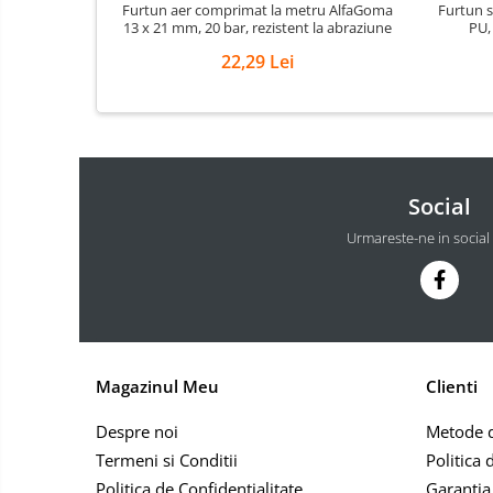
Masini de echilibrat roti
Furtun aer comprimat la metru AlfaGoma
Furtun s
13 x 21 mm, 20 bar, rezistent la abraziune
PU,
profesionale
22,29 Lei
Masini de indreptat si roluit jante
profesionale
Compresoare aer
Compresoare cu piston
Social
Urmareste-ne in social
Magazinul Meu
Clienti
Despre noi
Metode d
Termeni si Conditii
Politica 
Politica de Confidentialitate
Garantia