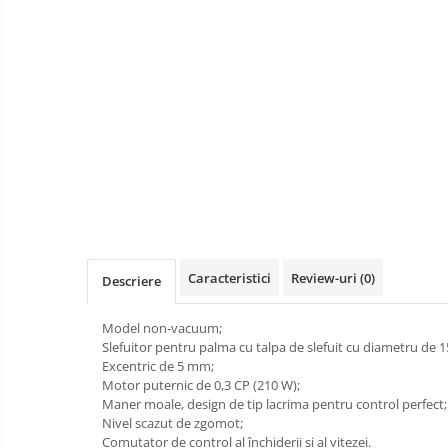
Scule pneumatice
Biaxuri pneumatice
Bormasini pneumatice
Chei pneumatice cu impact
Ciocane daltuitoare pneumatice
Clesti pneumatici
Compactoare pneumatice
Curatatoare cu ace
Masini de filetat
Masini de insurubat cu clichet
Caracteristici
Review-uri
(0)
Descriere
Motoare pneumatice
Pistoale de umflat roti
Model non-vacuum;
Pistoale de vopsit
Slefuitor pentru palma cu talpa de slefuit cu diametru de
Excentric de 5 mm;
Polizoare drepte
Motor puternic de 0,3 CP (210 W);
Polizoare unghiulare pneumatice
Maner moale, design de tip lacrima pentru control perfect;
Nivel scazut de zgomot;
Polizoare verticale
Comutator de control al închiderii si al vitezei.