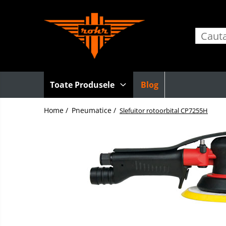
Toate Produsele
Pneumatice
Accesorii retele pneumatice
Adaptori
Toate Produsele
Blog
Cuple rapide pneumatice
Home /
Pneumatice /
Furtunuri pneumatice
Slefuitor rotoorbital CP7255H
Grupuri FRL
Nipluri rapide
Pistoale de suflat aer
Accesorii scule pneumatice
Echilibroare de greutate
Lame pentru clesti pneumatici
Talpi de slefuit
Tubulare de impact