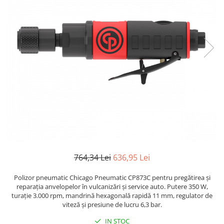
Biaxuri pneumatice
Bormasini pneumatice
Chei pneumatice cu impact
Ciocane daltuitoare pneumatice
Clesti pneumatici
Compactoare pneumatice
Curatatoare cu ace
Masini de filetat
Masini de insurubat cu clichet
Motoare pneumatice
Pistoale de umflat roti
Pistoale de vopsit
764,34 Lei
636,95 Lei
Polizoare drepte
Polizoare unghiulare pneumatice
Polizor pneumatic Chicago Pneumatic CP873C pentru pregătirea și
Polizoare verticale
reparația anvelopelor în vulcanizări și service auto. Putere 350 W,
turație 3.000 rpm, mandrină hexagonală rapidă 11 mm, regulator de
Scule speciale
viteză și presiune de lucru 6,3 bar.
Slefuitoare pneumatice
IN STOC
Surubelnite pneumatice