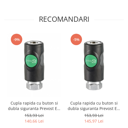
RECOMANDARI
-9%
-5%
Cupla rapida cu buton si
Cupla rapida cu buton si
dubla siguranta Prevost ESI
dubla siguranta Prevost ESI
s
071101, cu buton și dublă
071102, filet interior 3/8"
153,93 Lei
153,93 Lei
siguranță, filet interior 1/4"
140,66 Lei
145,97 Lei
și profil european 7,4 mm.