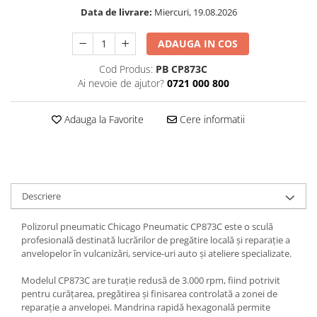
Data de livrare:
Miercuri, 19.08.2026
Tăiere și nituire pneumatică
ADAUGA IN COS
Cod Produs:
PB CP873C
Ai nevoie de ajutor?
0721 000 800
Adauga la Favorite
Cere informatii
Descriere
Polizorul pneumatic Chicago Pneumatic CP873C este o sculă
profesională destinată lucrărilor de pregătire locală și reparație a
anvelopelor în vulcanizări, service-uri auto și ateliere specializate.
Modelul CP873C are turație redusă de 3.000 rpm, fiind potrivit
pentru curățarea, pregătirea și finisarea controlată a zonei de
reparație a anvelopei. Mandrina rapidă hexagonală permite