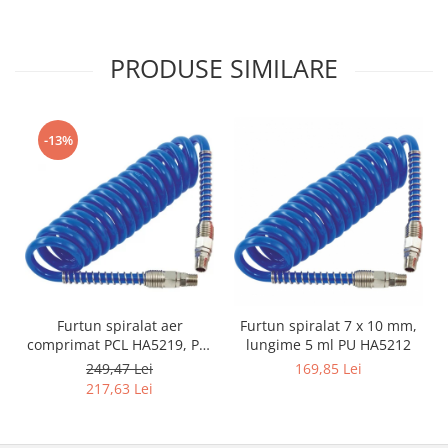
Produs premium import
Franța, recomandat pentru
service auto, v
PRODUSE SIMILARE
-13%
Furtun spiralat aer
Furtun spiralat 7 x 10 mm,
comprimat PCL HA5219, PU,
lungime 5 ml PU HA5212
8 x 12 mm, 10 m, filet 1/4"
249,47 Lei
169,85 Lei
BSP
217,63 Lei