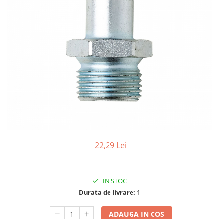
Biaxuri pneumatice
Bormasini pneumatice
Chei pneumatice cu impact
Ciocane daltuitoare pneumatice
Clesti pneumatici
Compactoare pneumatice
Curatatoare cu ace
Masini de filetat
Masini de insurubat cu clichet
Motoare pneumatice
Pistoale de umflat roti
Pistoale de vopsit
22,29 Lei
Polizoare drepte
Polizoare unghiulare pneumatice
Polizoare verticale
IN STOC
Scule speciale
Durata de livrare:
1
Slefuitoare pneumatice
ADAUGA IN COS
Surubelnite pneumatice