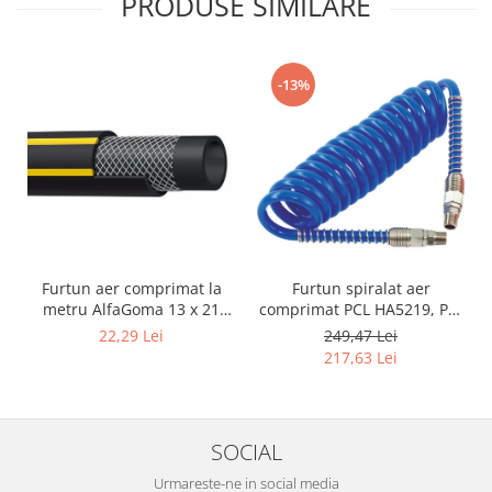
PRODUSE SIMILARE
-13%
Furtun aer comprimat la
Furtun spiralat aer
metru AlfaGoma 13 x 21
comprimat PCL HA5219, PU,
mm, 20 bar, rezistent la
8 x 12 mm, 10 m, filet 1/4"
22,29 Lei
249,47 Lei
abraziune
BSP
217,63 Lei
SOCIAL
Urmareste-ne in social media