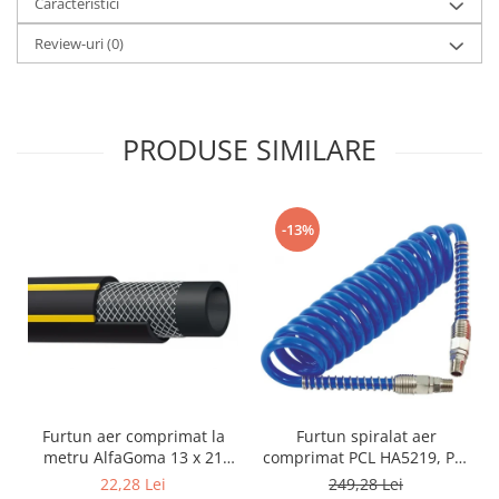
Caracteristici
Review-uri
(0)
PRODUSE SIMILARE
-13%
Furtun aer comprimat la
Furtun spiralat aer
metru AlfaGoma 13 x 21
comprimat PCL HA5219, PU,
mm, 20 bar, rezistent la
8 x 12 mm, 10 m, filet 1/4"
22,28 Lei
249,28 Lei