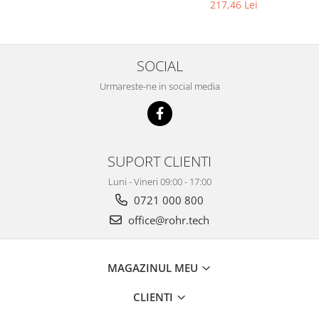
abraziune
BSP
217,46 Lei
SOCIAL
Urmareste-ne in social media
SUPORT CLIENTI
Luni - Vineri 09:00 - 17:00
0721 000 800
office@rohr.tech
MAGAZINUL MEU
CLIENTI