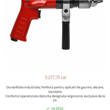
Biaxuri pneumatice
Bormasini pneumatice
Chei pneumatice cu impact
Ciocane daltuitoare pneumatice
Clesti pneumatici
Compactoare pneumatice
Curatatoare cu ace
Masini de filetat
Masini de insurubat cu clichet
Motoare pneumatice
Pistoale de umflat roti
Pistoale de vopsit
3.277,75 Lei
Polizoare drepte
Polizoare unghiulare pneumatice
Durabilitate industriala; Perfecta pentru aplicatii de gaurire, alezare,
Polizoare verticale
tarodare;
Confortul operatorului datorita designului ergonomic exclusive de la
Scule speciale
CP.
Slefuitoare pneumatice
IN STOC
Surubelnite pneumatice