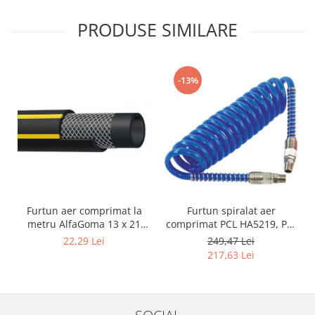
PRODUSE SIMILARE
-13%
Furtun aer comprimat la
Furtun spiralat aer
metru AlfaGoma 13 x 21
comprimat PCL HA5219, PU,
mm, 20 bar, rezistent la
8 x 12 mm, 10 m, filet 1/4"
22,29 Lei
249,47 Lei
abraziune
BSP
217,63 Lei