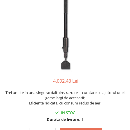
Biaxuri pneumatice
Bormasini pneumatice
Chei pneumatice cu impact
Ciocane daltuitoare pneumatice
Clesti pneumatici
Compactoare pneumatice
Curatatoare cu ace
Masini de filetat
Masini de insurubat cu clichet
Motoare pneumatice
Pistoale de umflat roti
4.092,43 Lei
Pistoale de vopsit
Polizoare drepte
Trei unelte in una singura: daltuire, razuire si curatare cu ajutorul unei
game largi de accesorii;
Polizoare unghiulare pneumatice
Eficienta ridicata, cu consum redus de aer.
Polizoare verticale
IN STOC
Scule speciale
Durata de livrare:
1
Slefuitoare pneumatice
Surubelnite pneumatice