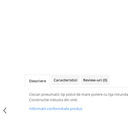
Scule pneumatice
Biaxuri pneumatice
Bormasini pneumatice
Chei pneumatice cu impact
Ciocane daltuitoare pneumatice
Clesti pneumatici
Compactoare pneumatice
Curatatoare cu ace
Masini de filetat
Masini de insurubat cu clichet
Motoare pneumatice
Caracteristici
Review-uri
(0)
Descriere
Pistoale de umflat roti
Pistoale de vopsit
Ciocan pneumatic tip pistol de mare putere cu tija rotund
Constructie robusta din otel.
Polizoare drepte
Polizoare unghiulare pneumatice
Informatii conformitate produs
Polizoare verticale
Scule speciale