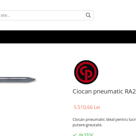
Ciocan pneumatic RA
5.510,66 Lei
Ciocan pneumatic ideal pentru lucrul
putere-greutate.
IN STOC