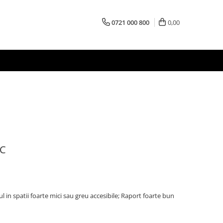
0721 000 800
0,00
2C
 in spatii foarte mici sau greu accesibile; Raport foarte bun