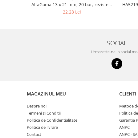
AlfaGoma 13 x 21 mm, 20 bar, rezistent
HA5219,
Masini de indreptat si roluit jante
la abraziune
22,28 Lei
profesionale
Compresoare aer
Compresoare cu piston
SOCIAL
Urmareste-ne in social me
MAGAZINUL MEU
CLIENTI
Despre noi
Metode de
Termeni si Conditii
Politica d
Politica de Confidentialitate
Garantia 
Politica de livrare
ANPC
Contact
ANPC - SA