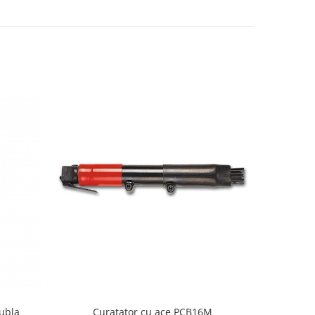
dubla
Curatator cu ace PCB16M
Cur