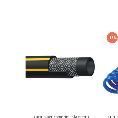
Slefuitoare pneumatice
Surubelnite pneumatice
Tăiere și nituire pneumatică
Hidraulice
Cricuri hidraulice pentru service-
uri auto si vulcanizari
-13%
Cricuri pentru autovehicule grele
Cricuri pneumatico-hidraulice
Dispozitive indreptat caroserii
Prese hidraulice
Stative sustinere ( capre)
Echipamente service auto si
vulcanizari
Mașini de dejantat profesionale
Dispozitive de dejantat
Masini de echilibrat roti
Furtun aer comprimat la metru
Furtu
profesionale