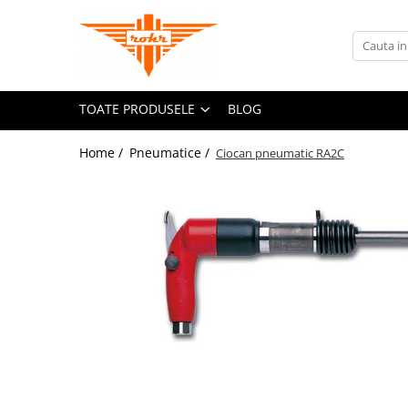
Toate Produsele
Pneumatice
TOATE PRODUSELE
BLOG
Accesorii retele pneumatice
Adaptori
Home /
Pneumatice /
Ciocan pneumatic RA2C
Cuple rapide pneumatice
Furtunuri pneumatice
Grupuri FRL
Nipluri rapide
Pistoale de suflat aer
Accesorii scule pneumatice
Echilibroare de greutate
Lame pentru clesti pneumatici
Talpi de slefuit
Tubulare de impact