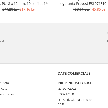
 PU, 8 x 12 mm, 10 m, filet 1/4"
siguranta Prevost ESI 071810,
BSP
furtun Ø 10 mm
249,28 Lei
217,46 Lei
153,81 Lei
145,85 Lei
dia
DATE COMERCIALE
 Plata
ROHR INDUSTRY S.R.L.
e Retur
J23/967/2022
Produselor
RO37176589
str. Sold. Giurca Constantin,
nr. 8
L