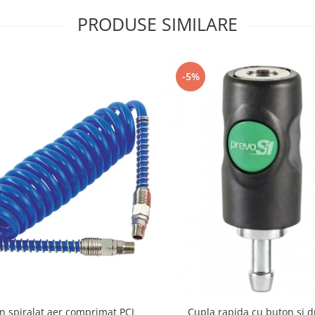
PRODUSE SIMILARE
-5%
n spiralat aer comprimat PCL
Cupla rapida cu buton si 