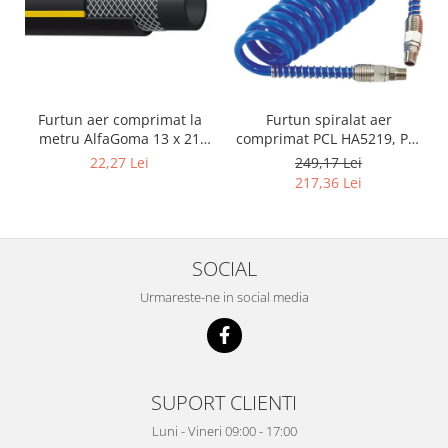
Furtun aer comprimat la
Furtun spiralat aer
metru AlfaGoma 13 x 21
comprimat PCL HA5219, PU,
mm, 20 bar, rezistent la
8 x 12 mm, 10 m, filet 1/4"
22,27 Lei
249,17 Lei
abraziune
BSP
217,36 Lei
SOCIAL
Urmareste-ne in social media
SUPORT CLIENTI
Luni - Vineri 09:00 - 17:00