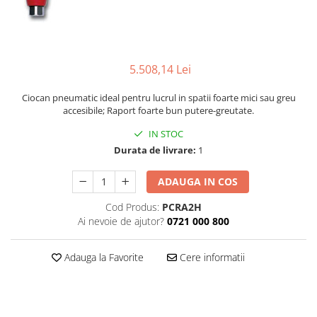
Biaxuri pneumatice
Bormasini pneumatice
Chei pneumatice cu impact
Ciocane daltuitoare pneumatice
5.508,14 Lei
Clesti pneumatici
Compactoare pneumatice
Ciocan pneumatic ideal pentru lucrul in spatii foarte mici sau greu
accesibile; Raport foarte bun putere-greutate.
Curatatoare cu ace
Masini de filetat
IN STOC
Masini de insurubat cu clichet
Durata de livrare:
1
Motoare pneumatice
ADAUGA IN COS
Pistoale de umflat roti
Pistoale de vopsit
Cod Produs:
PCRA2H
Ai nevoie de ajutor?
0721 000 800
Polizoare drepte
Polizoare unghiulare pneumatice
Adauga la Favorite
Cere informatii
Polizoare verticale
Scule speciale
Slefuitoare pneumatice
Surubelnite pneumatice