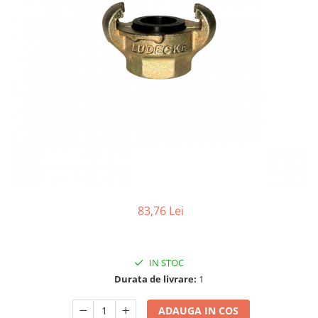
Biaxuri pneumatice
Bormasini pneumatice
Chei pneumatice cu impact
Ciocane daltuitoare pneumatice
Clesti pneumatici
Compactoare pneumatice
Curatatoare cu ace
Masini de filetat
Masini de insurubat cu clichet
Motoare pneumatice
Pistoale de umflat roti
Pistoale de vopsit
83,76 Lei
Polizoare drepte
Polizoare unghiulare pneumatice
Polizoare verticale
IN STOC
Scule speciale
Durata de livrare:
1
Slefuitoare pneumatice
ADAUGA IN COS
Surubelnite pneumatice