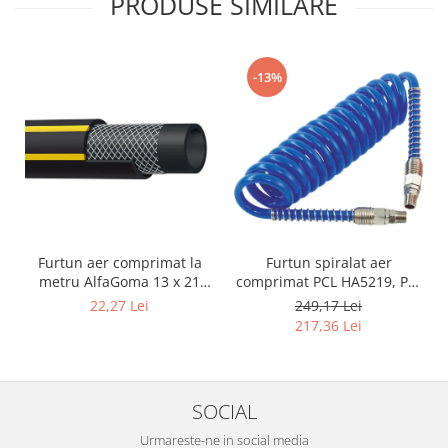
PRODUSE SIMILARE
-13%
Furtun aer comprimat la
Furtun spiralat aer
metru AlfaGoma 13 x 21
comprimat PCL HA5219, PU,
mm, 20 bar, rezistent la
8 x 12 mm, 10 m, filet 1/4"
22,27 Lei
249,17 Lei
abraziune
BSP
217,36 Lei
SOCIAL
Urmareste-ne in social media