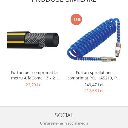
-13%
Furtun aer comprimat la
Furtun spiralat aer
metru AlfaGoma 13 x 21
comprimat PCL HA5219, PU,
mm, 20 bar, rezistent la
8 x 12 mm, 10 m, filet 1/4"
22,29 Lei
249,47 Lei
abraziune
BSP
217,63 Lei
SOCIAL
Urmareste-ne in social media