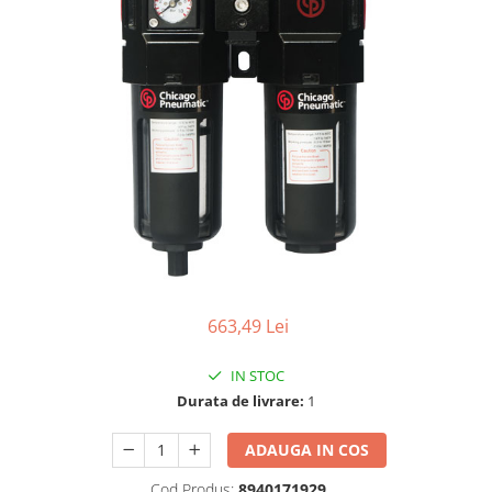
Biaxuri pneumatice
Bormasini pneumatice
Chei pneumatice cu impact
Ciocane daltuitoare pneumatice
Clesti pneumatici
Compactoare pneumatice
Curatatoare cu ace
Masini de filetat
Masini de insurubat cu clichet
Motoare pneumatice
Pistoale de umflat roti
Pistoale de vopsit
663,49 Lei
Polizoare drepte
Polizoare unghiulare pneumatice
IN STOC
Durata de livrare:
1
Polizoare verticale
Scule speciale
ADAUGA IN COS
Slefuitoare pneumatice
Surubelnite pneumatice
Cod Produs:
8940171929