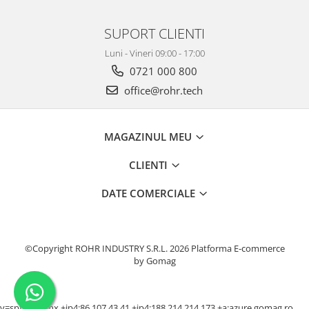
SUPORT CLIENTI
Luni - Vineri 09:00 - 17:00
0721 000 800
office@rohr.tech
MAGAZINUL MEU
CLIENTI
DATE COMERCIALE
©Copyright ROHR INDUSTRY S.R.L. 2026
Platforma E-commerce
by Gomag
v=spf1 +a +mx +ip4:86.107.43.41 +ip4:188.214.214.173 +a:azure.gomag.ro