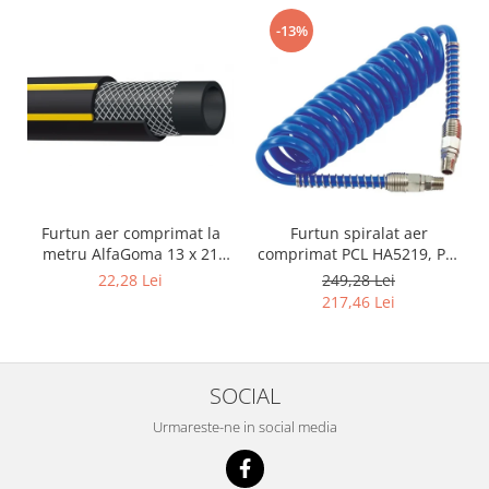
-13%
Furtun aer comprimat la
Furtun spiralat aer
metru AlfaGoma 13 x 21
comprimat PCL HA5219, PU,
mm, 20 bar, rezistent la
8 x 12 mm, 10 m, filet 1/4"
22,28 Lei
249,28 Lei
abraziune
BSP
217,46 Lei
SOCIAL
Urmareste-ne in social media