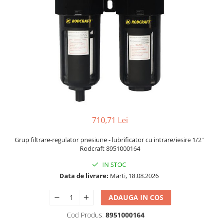
Biaxuri pneumatice
Bormasini pneumatice
Chei pneumatice cu impact
Ciocane daltuitoare pneumatice
Clesti pneumatici
Compactoare pneumatice
Curatatoare cu ace
Masini de filetat
Masini de insurubat cu clichet
Motoare pneumatice
710,71 Lei
Pistoale de umflat roti
Grup filtrare-regulator pnesiune - lubrificator cu intrare/iesire 1/2"
Pistoale de vopsit
Rodcraft 8951000164
Polizoare drepte
IN STOC
Polizoare unghiulare pneumatice
Data de livrare:
Marti, 18.08.2026
Polizoare verticale
Scule speciale
ADAUGA IN COS
Slefuitoare pneumatice
Cod Produs:
8951000164
Surubelnite pneumatice