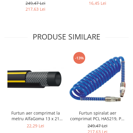
8 x 12 mm, 10 m, filet 1/4"
mm, 20 bar, rezistent la
249,47 Lei
16,45 Lei
BSP
abraziune
217,63 Lei
PRODUSE SIMILARE
-13%
Furtun aer comprimat la
Furtun spiralat aer
metru AlfaGoma 13 x 21
comprimat PCL HA5219, PU,
mm, 20 bar, rezistent la
8 x 12 mm, 10 m, filet 1/4"
22,29 Lei
249,47 Lei
abraziune
BSP
217,63 Lei