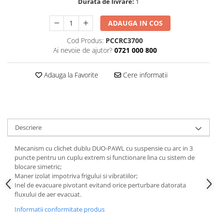
Durata de livrare:
1
Tăiere și nituire pneumatică
ADAUGA IN COS
Cod Produs:
PCCRC3700
Ai nevoie de ajutor?
0721 000 800
Adauga la Favorite
Cere informatii
Descriere
Mecanism cu clichet dublu DUO-PAWL cu suspensie cu arc in 3
puncte pentru un cuplu extrem si functionare lina cu sistem de
blocare simetric;
Maner izolat impotriva frigului si vibratiilor;
Inel de evacuare pivotant evitand orice perturbare datorata
fluxului de aer evacuat.
Informatii conformitate produs