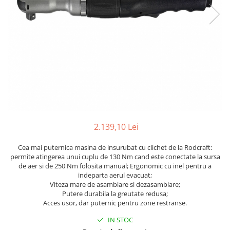
Biaxuri pneumatice
Bormasini pneumatice
Chei pneumatice cu impact
Ciocane daltuitoare pneumatice
Clesti pneumatici
Compactoare pneumatice
Curatatoare cu ace
Masini de filetat
Masini de insurubat cu clichet
Motoare pneumatice
2.139,10 Lei
Pistoale de umflat roti
Cea mai puternica masina de insurubat cu clichet de la Rodcraft:
Pistoale de vopsit
permite atingerea unui cuplu de 130 Nm cand este conectate la sursa
Polizoare drepte
de aer si de 250 Nm folosita manual; Ergonomic cu inel pentru a
Polizoare unghiulare pneumatice
indeparta aerul evacuat;
Viteza mare de asamblare si dezasamblare;
Polizoare verticale
Putere durabila la greutate redusa;
Scule speciale
Acces usor, dar puternic pentru zone restranse.
Slefuitoare pneumatice
IN STOC
Surubelnite pneumatice