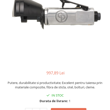
Biaxuri pneumatice
Bormasini pneumatice
Chei pneumatice cu impact
Ciocane daltuitoare pneumatice
Clesti pneumatici
Compactoare pneumatice
Curatatoare cu ace
Masini de filetat
Masini de insurubat cu clichet
Motoare pneumatice
Pistoale de umflat roti
Pistoale de vopsit
997,89 Lei
Polizoare drepte
Putere, durabilitate si productivitate; Excelent pentru taierea prin
Polizoare unghiulare pneumatice
materiale compozite, fibra de sticla, otel, bolturi, cleme.
Polizoare verticale
IN STOC
Scule speciale
Durata de livrare:
1
Slefuitoare pneumatice
Surubelnite pneumatice