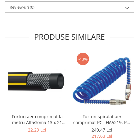
Review-uri
(0)
PRODUSE SIMILARE
-13%
Furtun aer comprimat la
Furtun spiralat aer
metru AlfaGoma 13 x 21
comprimat PCL HA5219, PU,
mm, 20 bar, rezistent la
8 x 12 mm, 10 m, filet 1/4"
22,29 Lei
249,47 Lei
abraziune
BSP
217,63 Lei