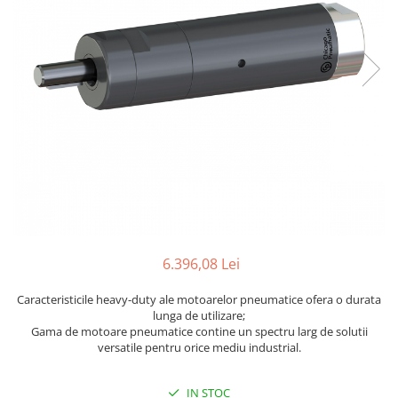
Biaxuri pneumatice
Bormasini pneumatice
Chei pneumatice cu impact
Ciocane daltuitoare pneumatice
Clesti pneumatici
Compactoare pneumatice
Curatatoare cu ace
Masini de filetat
Masini de insurubat cu clichet
Motoare pneumatice
Pistoale de umflat roti
Pistoale de vopsit
6.396,08 Lei
Polizoare drepte
Caracteristicile heavy-duty ale motoarelor pneumatice ofera o durata
Polizoare unghiulare pneumatice
lunga de utilizare;
Polizoare verticale
Gama de motoare pneumatice contine un spectru larg de solutii
versatile pentru orice mediu industrial.
Scule speciale
Slefuitoare pneumatice
IN STOC
Surubelnite pneumatice