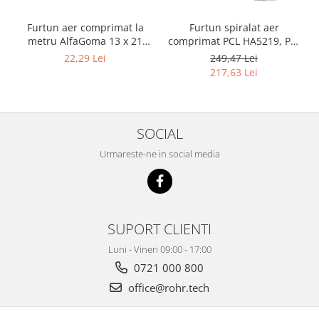
Furtun aer comprimat la
Furtun spiralat aer
metru AlfaGoma 13 x 21
comprimat PCL HA5219, PU,
mm, 20 bar, rezistent la
8 x 12 mm, 10 m, filet 1/4"
22,29 Lei
249,47 Lei
abraziune
BSP
217,63 Lei
SOCIAL
Urmareste-ne in social media
SUPORT CLIENTI
Luni - Vineri 09:00 - 17:00
0721 000 800
office@rohr.tech