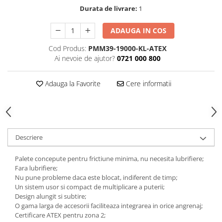
Durata de livrare:
1
Tăiere și nituire pneumatică
ADAUGA IN COS
Cod Produs:
PMM39-19000-KL-ATEX
Ai nevoie de ajutor?
0721 000 800
Adauga la Favorite
Cere informatii
Descriere
Palete concepute pentru frictiune minima, nu necesita lubrifiere;
Fara lubrifiere;
Nu pune probleme daca este blocat, indiferent de timp;
Un sistem usor si compact de multiplicare a puterii;
Design alungit si subtire;
O gama larga de accesorii faciliteaza integrarea in orice angrenaj;
Certificare ATEX pentru zona 2;