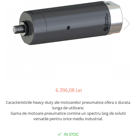
Biaxuri pneumatice
Bormasini pneumatice
Chei pneumatice cu impact
Ciocane daltuitoare pneumatice
Clesti pneumatici
Compactoare pneumatice
Curatatoare cu ace
Masini de filetat
Masini de insurubat cu clichet
Motoare pneumatice
Pistoale de umflat roti
Pistoale de vopsit
6.396,08 Lei
Polizoare drepte
Caracteristicile heavy-duty ale motoarelor pneumatice ofera o durata
Polizoare unghiulare pneumatice
lunga de utilizare;
Polizoare verticale
Gama de motoare pneumatice contine un spectru larg de solutii
versatile pentru orice mediu industrial.
Scule speciale
Slefuitoare pneumatice
IN STOC
Surubelnite pneumatice