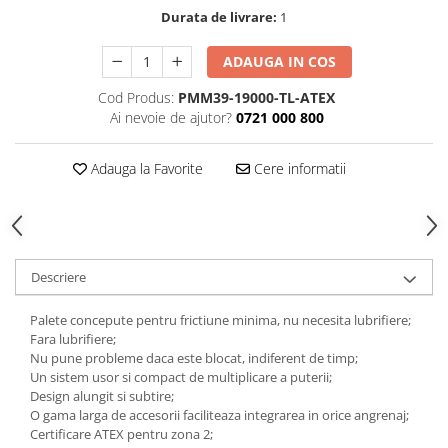
Durata de livrare:
1
Tăiere și nituire pneumatică
ADAUGA IN COS
Cod Produs:
PMM39-19000-TL-ATEX
Ai nevoie de ajutor?
0721 000 800
Adauga la Favorite
Cere informatii
Descriere
Palete concepute pentru frictiune minima, nu necesita lubrifiere;
Fara lubrifiere;
Nu pune probleme daca este blocat, indiferent de timp;
Un sistem usor si compact de multiplicare a puterii;
Design alungit si subtire;
O gama larga de accesorii faciliteaza integrarea in orice angrenaj;
Certificare ATEX pentru zona 2;