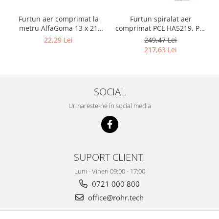
Furtun aer comprimat la
Furtun spiralat aer
metru AlfaGoma 13 x 21
comprimat PCL HA5219, PU,
mm, 20 bar, rezistent la
8 x 12 mm, 10 m, filet 1/4"
22,29 Lei
249,47 Lei
abraziune
BSP
217,63 Lei
SOCIAL
Urmareste-ne in social media
SUPORT CLIENTI
Luni - Vineri 09:00 - 17:00
0721 000 800
office@rohr.tech