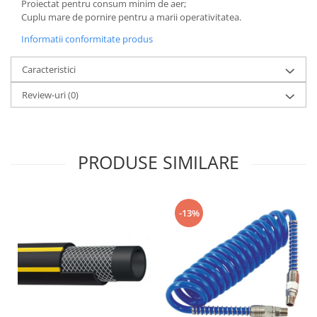
Proiectat pentru consum minim de aer;
Cuplu mare de pornire pentru a marii operativitatea.
Masini de indreptat si roluit jante
profesionale
Informatii conformitate produs
Compresoare aer
Caracteristici
Compresoare cu piston
Review-uri
(0)
PRODUSE SIMILARE
-13%