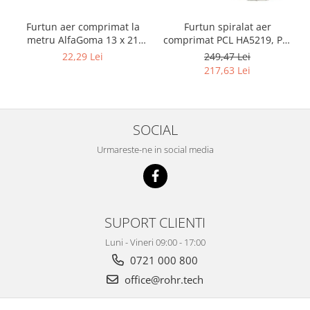
Furtun aer comprimat la
Furtun spiralat aer
metru AlfaGoma 13 x 21
comprimat PCL HA5219, PU,
mm, 20 bar, rezistent la
8 x 12 mm, 10 m, filet 1/4"
22,29 Lei
249,47 Lei
abraziune
BSP
217,63 Lei
SOCIAL
Urmareste-ne in social media
SUPORT CLIENTI
Luni - Vineri 09:00 - 17:00
0721 000 800
office@rohr.tech