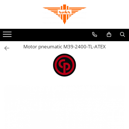
Toate Produsele
Pneumatice
Accesorii retele pneumatice
Motor pneumatic M39-2400-TL-ATEX
Adaptori
Cuple rapide pneumatice
Furtunuri pneumatice
Grupuri FRL
Nipluri rapide
Pistoale de suflat aer
Accesorii scule pneumatice
Echilibroare de greutate
Lame pentru clesti pneumatici
Talpi de slefuit
Tubulare de impact