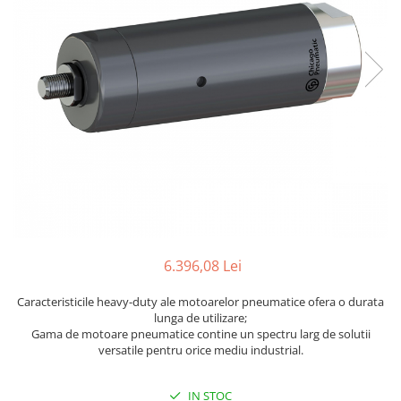
Scule pneumatice
Biaxuri pneumatice
Bormasini pneumatice
Chei pneumatice cu impact
Ciocane daltuitoare pneumatice
Clesti pneumatici
Compactoare pneumatice
Curatatoare cu ace
Masini de filetat
Masini de insurubat cu clichet
Motoare pneumatice
6.396,08 Lei
Pistoale de umflat roti
Pistoale de vopsit
Caracteristicile heavy-duty ale motoarelor pneumatice ofera o durata
Polizoare drepte
lunga de utilizare;
Gama de motoare pneumatice contine un spectru larg de solutii
Polizoare unghiulare pneumatice
versatile pentru orice mediu industrial.
Polizoare verticale
Scule speciale
IN STOC