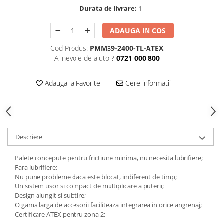
Slefuitoare pneumatice
Durata de livrare:
1
Surubelnite pneumatice
Tăiere și nituire pneumatică
ADAUGA IN COS
Hidraulice
Cod Produs:
PMM39-2400-TL-ATEX
Cricuri hidraulice pentru service-
Ai nevoie de ajutor?
0721 000 800
uri auto si vulcanizari
Cricuri pentru autovehicule grele
Adauga la Favorite
Cere informatii
Cricuri pneumatico-hidraulice
Dispozitive indreptat caroserii
Prese hidraulice
Descriere
Stative sustinere ( capre)
Echipamente service auto si
Palete concepute pentru frictiune minima, nu necesita lubrifiere;
vulcanizari
Fara lubrifiere;
Nu pune probleme daca este blocat, indiferent de timp;
Mașini de dejantat profesionale
Un sistem usor si compact de multiplicare a puterii;
Dispozitive de dejantat
Design alungit si subtire;
O gama larga de accesorii faciliteaza integrarea in orice angrenaj;
Masini de echilibrat roti
Certificare ATEX pentru zona 2;
profesionale