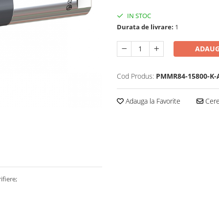
IN STOC
Durata de livrare:
1
ADAUG
Cod Produs:
PMMR84-15800-K-
Adauga la Favorite
Cere 
fiere;