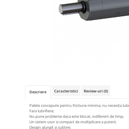
Scule pneumatice
Biaxuri pneumatice
Bormasini pneumatice
Chei pneumatice cu impact
Ciocane daltuitoare pneumatice
Clesti pneumatici
Compactoare pneumatice
Curatatoare cu ace
Masini de filetat
Masini de insurubat cu clichet
Motoare pneumatice
Pistoale de umflat roti
Caracteristici
Review-uri
(0)
Descriere
Pistoale de vopsit
Polizoare drepte
Palete concepute pentru frictiune minima, nu necesita lubri
Polizoare unghiulare pneumatice
Fara lubrifiere;
Polizoare verticale
Nu pune probleme daca este blocat, indiferent de timp;
Un sistem usor si compact de multiplicare a puterii;
Scule speciale
Design alungit si subtire;