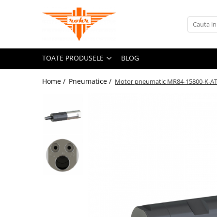
Toate Produsele
Pneumatice
TOATE PRODUSELE
BLOG
Accesorii retele pneumatice
Adaptori
Home /
Pneumatice /
Motor pneumatic MR84-15800-K-A
Cuple rapide pneumatice
Furtunuri pneumatice
Grupuri FRL
Nipluri rapide
Pistoale de suflat aer
Accesorii scule pneumatice
Echilibroare de greutate
Lame pentru clesti pneumatici
Talpi de slefuit
Tubulare de impact