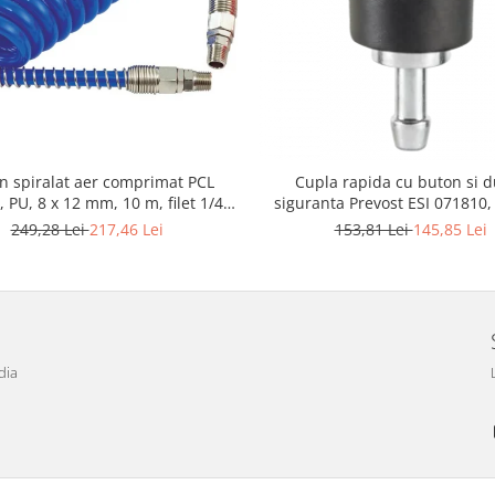
n spiralat aer comprimat PCL
Cupla rapida cu buton si 
 PU, 8 x 12 mm, 10 m, filet 1/4"
siguranta Prevost ESI 071810,
BSP
furtun Ø 10 mm
249,28 Lei
217,46 Lei
153,81 Lei
145,85 Lei
dia