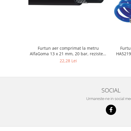
Masini de indreptat si roluit jante
profesionale
Compresoare aer
Compresoare cu piston
Furtun aer comprimat la metru
Furtu
AlfaGoma 13 x 21 mm, 20 bar, rezistent
HA5219,
la abraziune
22,28 Lei
SOCIAL
Urmareste-ne in social me