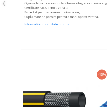
Slefuitoare pneumatice
O gama larga de accesorii faciliteaza integrarea in orice ang
Surubelnite pneumatice
Certificare ATEX pentru zona 2;
Proiectat pentru consum minim de aer;
Tăiere și nituire pneumatică
Cuplu mare de pornire pentru a marii operativitatea.
Hidraulice
Informatii conformitate produs
Cricuri hidraulice pentru service-
uri auto si vulcanizari
Cricuri pentru autovehicule grele
Cricuri pneumatico-hidraulice
Dispozitive indreptat caroserii
Prese hidraulice
Stative sustinere ( capre)
-13%
Echipamente service auto si
vulcanizari
Mașini de dejantat profesionale
Dispozitive de dejantat
Masini de echilibrat roti
profesionale