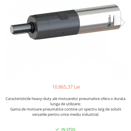
Biaxuri pneumatice
Bormasini pneumatice
Chei pneumatice cu impact
Ciocane daltuitoare pneumatice
Clesti pneumatici
Compactoare pneumatice
Curatatoare cu ace
Masini de filetat
Masini de insurubat cu clichet
Motoare pneumatice
Pistoale de umflat roti
Pistoale de vopsit
10.865,37 Lei
Polizoare drepte
Caracteristicile heavy-duty ale motoarelor pneumatice ofera o durata
Polizoare unghiulare pneumatice
lunga de utilizare;
Polizoare verticale
Gama de motoare pneumatice contine un spectru larg de solutii
versatile pentru orice mediu industrial.
Scule speciale
Slefuitoare pneumatice
IN STOC
Surubelnite pneumatice