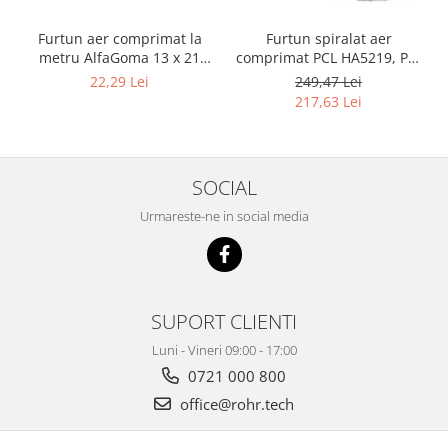
Furtun aer comprimat la
Furtun spiralat aer
metru AlfaGoma 13 x 21
comprimat PCL HA5219, PU,
mm, 20 bar, rezistent la
8 x 12 mm, 10 m, filet 1/4"
22,29 Lei
249,47 Lei
abraziune
BSP
217,63 Lei
SOCIAL
Urmareste-ne in social media
SUPORT CLIENTI
Luni - Vineri 09:00 - 17:00
0721 000 800
office@rohr.tech