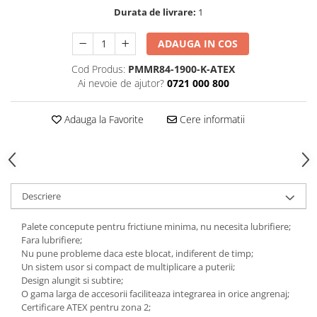
Durata de livrare:
1
Tăiere și nituire pneumatică
ADAUGA IN COS
Cod Produs:
PMMR84-1900-K-ATEX
Ai nevoie de ajutor?
0721 000 800
Adauga la Favorite
Cere informatii
Descriere
Palete concepute pentru frictiune minima, nu necesita lubrifiere;
Fara lubrifiere;
Nu pune probleme daca este blocat, indiferent de timp;
Un sistem usor si compact de multiplicare a puterii;
Design alungit si subtire;
O gama larga de accesorii faciliteaza integrarea in orice angrenaj;
Certificare ATEX pentru zona 2;