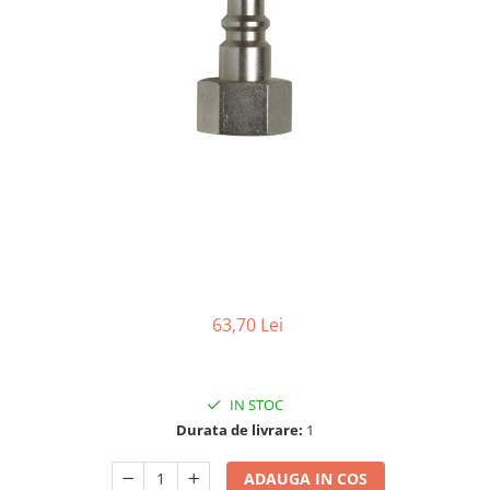
Biaxuri pneumatice
Bormasini pneumatice
Chei pneumatice cu impact
Ciocane daltuitoare pneumatice
Clesti pneumatici
Compactoare pneumatice
Curatatoare cu ace
Masini de filetat
Masini de insurubat cu clichet
Motoare pneumatice
Pistoale de umflat roti
Pistoale de vopsit
63,70 Lei
Polizoare drepte
Polizoare unghiulare pneumatice
Polizoare verticale
IN STOC
Scule speciale
Durata de livrare:
1
Slefuitoare pneumatice
ADAUGA IN COS
Surubelnite pneumatice