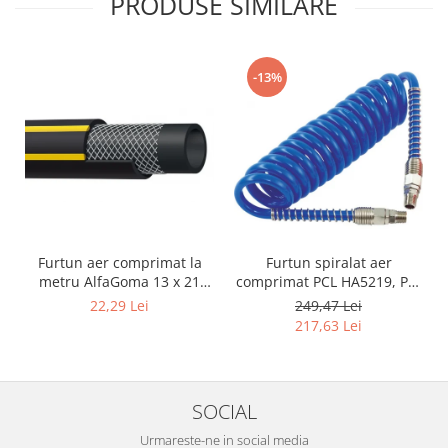
PRODUSE SIMILARE
-13%
Furtun aer comprimat la
Furtun spiralat aer
metru AlfaGoma 13 x 21
comprimat PCL HA5219, PU,
mm, 20 bar, rezistent la
8 x 12 mm, 10 m, filet 1/4"
22,29 Lei
249,47 Lei
abraziune
BSP
217,63 Lei
SOCIAL
Urmareste-ne in social media