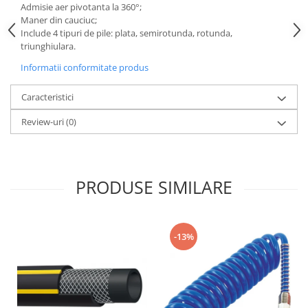
Slefuitoare pneumatice
Admisie aer pivotanta la 360°;
Maner din cauciuc;
Surubelnite pneumatice
Include 4 tipuri de pile: plata, semirotunda, rotunda,
Tăiere și nituire pneumatică
triunghiulara.
Hidraulice
Informatii conformitate produs
Cricuri hidraulice pentru service-
uri auto si vulcanizari
Caracteristici
Cricuri pentru autovehicule grele
Review-uri
(0)
Cricuri pneumatico-hidraulice
Dispozitive indreptat caroserii
Prese hidraulice
PRODUSE SIMILARE
Stative sustinere ( capre)
Echipamente service auto si
vulcanizari
-13%
Mașini de dejantat profesionale
Dispozitive de dejantat
Masini de echilibrat roti
profesionale