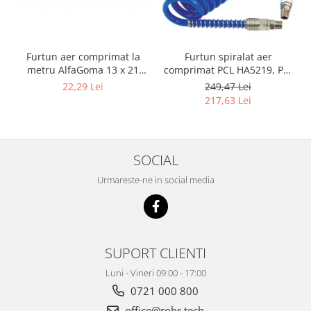
Masini de indreptat si roluit jante
profesionale
Compresoare aer
Furtun aer comprimat la
Furtun spiralat aer
metru AlfaGoma 13 x 21
comprimat PCL HA5219, PU,
Compresoare cu piston
mm, 20 bar, rezistent la
8 x 12 mm, 10 m, filet 1/4"
22,29 Lei
249,47 Lei
abraziune
BSP
217,63 Lei
SOCIAL
Urmareste-ne in social media
SUPORT CLIENTI
Luni - Vineri 09:00 - 17:00
0721 000 800
office@rohr.tech