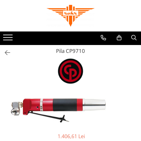
Toate Produsele
Pneumatice
Accesorii retele pneumatice
Pila CP9710
Adaptori
Cuple rapide pneumatice
Furtunuri pneumatice
Grupuri FRL
Nipluri rapide
Pistoale de suflat aer
Accesorii scule pneumatice
Echilibroare de greutate
Lame pentru clesti pneumatici
Talpi de slefuit
Tubulare de impact
1.406,61 Lei