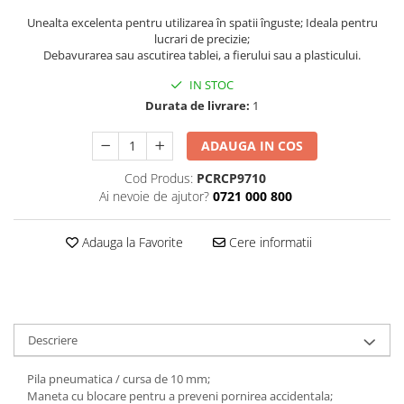
Scule pneumatice
Unealta excelenta pentru utilizarea în spatii înguste; Ideala pentru
Biaxuri pneumatice
lucrari de precizie;
Debavurarea sau ascutirea tablei, a fierului sau a plasticului.
Bormasini pneumatice
Chei pneumatice cu impact
IN STOC
Ciocane daltuitoare pneumatice
Durata de livrare:
1
Clesti pneumatici
ADAUGA IN COS
Compactoare pneumatice
Curatatoare cu ace
Cod Produs:
PCRCP9710
Ai nevoie de ajutor?
0721 000 800
Masini de filetat
Masini de insurubat cu clichet
Adauga la Favorite
Cere informatii
Motoare pneumatice
Pistoale de umflat roti
Pistoale de vopsit
Polizoare drepte
Polizoare unghiulare pneumatice
Descriere
Polizoare verticale
Pila pneumatica / cursa de 10 mm;
Scule speciale
Maneta cu blocare pentru a preveni pornirea accidentala;