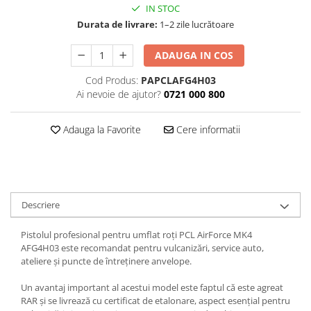
IN STOC
Tăiere și nituire pneumatică
Durata de livrare:
1–2 zile lucrătoare
ADAUGA IN COS
Cod Produs:
PAPCLAFG4H03
Ai nevoie de ajutor?
0721 000 800
Adauga la Favorite
Cere informatii
Descriere
Pistolul profesional pentru umflat roți PCL AirForce MK4
AFG4H03 este recomandat pentru vulcanizări, service auto,
ateliere și puncte de întreținere anvelope.
Un avantaj important al acestui model este faptul că este agreat
RAR și se livrează cu certificat de etalonare, aspect esențial pentru