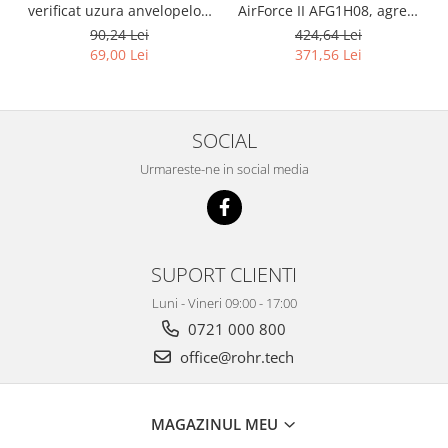
verificat uzura anvelopelor,
AirForce II AFG1H08, agreat
PCL DTDG1D04, afisaj LCD
RAR, certificat etalonare, 0–
90,24 Lei
424,64 Lei
mare, comutare mm/inch si
12 bar
69,00 Lei
371,56 Lei
fractie 1/64 inch
SOCIAL
Urmareste-ne in social media
SUPORT CLIENTI
Luni - Vineri 09:00 - 17:00
0721 000 800
office@rohr.tech
MAGAZINUL MEU