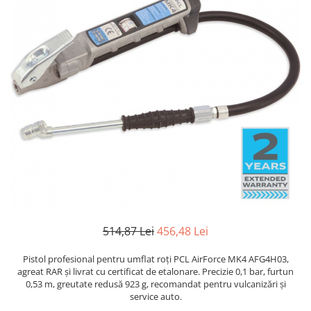
Biaxuri pneumatice
Bormasini pneumatice
Chei pneumatice cu impact
Ciocane daltuitoare pneumatice
Clesti pneumatici
Compactoare pneumatice
Curatatoare cu ace
Masini de filetat
Masini de insurubat cu clichet
Motoare pneumatice
Pistoale de umflat roti
Pistoale de vopsit
Polizoare drepte
514,87 Lei
456,48 Lei
Polizoare unghiulare pneumatice
Polizoare verticale
Pistol profesional pentru umflat roți PCL AirForce MK4 AFG4H03,
agreat RAR și livrat cu certificat de etalonare. Precizie 0,1 bar, furtun
Scule speciale
0,53 m, greutate redusă 923 g, recomandat pentru vulcanizări și
Slefuitoare pneumatice
service auto.
Surubelnite pneumatice