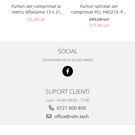
Furtun aer comprimat la
Furtun spiralat aer
metru AlfaGoma 13 x 21
comprimat PCL HA5219, PU,
mm, 20 bar, rezistent la
8 x 12 mm, 10 m, filet 1/4"
22,28 Lei
249,28 Lei
abraziune
BSP
217,46 Lei
SOCIAL
Urmareste-ne in social media
SUPORT CLIENTI
Luni - Vineri 09:00 - 17:00
0721 000 800
office@rohr.tech