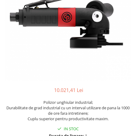
Biaxuri pneumatice
Bormasini pneumatice
Chei pneumatice cu impact
Ciocane daltuitoare pneumatice
Clesti pneumatici
Compactoare pneumatice
Curatatoare cu ace
Masini de filetat
Masini de insurubat cu clichet
Motoare pneumatice
Pistoale de umflat roti
Pistoale de vopsit
10.021,41 Lei
Polizoare drepte
Polizor unghiular industrial;
Polizoare unghiulare pneumatice
Durabilitate de grad industrial cu un interval utilizare de pana la 1000
Polizoare verticale
de ore fara intretinere;
Cuplu superior pentru productivitate maxim.
Scule speciale
Slefuitoare pneumatice
IN STOC
Surubelnite pneumatice
Durata de livrare:
1