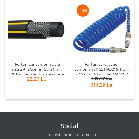
-13%
Furtun aer comprimat la
Furtun spiralat aer
metru AlfaGoma 13 x 21 mm,
comprimat PCL HA5219, PU, 8
20 bar, rezistent la abraziune
x 12 mm, 10 m, filet 1/4" BSP
22,27 Lei
249,17 Lei
217,36 Lei
Social
Urmareste-ne in social media