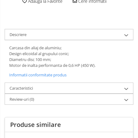
Adauga la Favorite
Cere informatii
Slefuitoare pneumatice
Surubelnite pneumatice
Tăiere și nituire pneumatică
Descriere
Carcasa din aliaj de aluminiu;
Design elicoidal al grupului conic;
Diametru disc 100 mm;
Motor de inalta performanta de 0,6 HP (450 W).
Informatii conformitate produs
Caracteristici
Review-uri
(0)
Produse similare