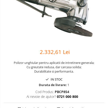
Scule pneumatice
Biaxuri pneumatice
Bormasini pneumatice
Chei pneumatice cu impact
Ciocane daltuitoare pneumatice
Clesti pneumatici
Compactoare pneumatice
Curatatoare cu ace
2.332,61 Lei
Masini de filetat
Masini de insurubat cu clichet
Polizor unghiular pentru aplicatii de intretinere generala;
Motoare pneumatice
Cu greutate redusa, dar carcasa solida;
Durabilitate si performanta.
Pistoale de umflat roti
Pistoale de vopsit
IN STOC
Durata de livrare:
1
Polizoare drepte
Cod Produs:
PBCP854
Polizoare unghiulare pneumatice
Ai nevoie de ajutor?
0721 000 800
Polizoare verticale
Scule speciale