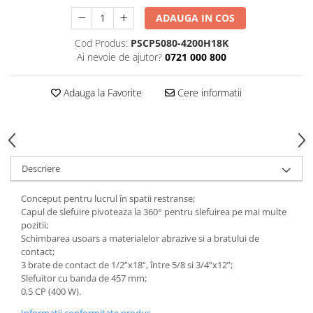
Tăiere și nituire pneumatică
ADAUGA IN COS
Cod Produs:
PSCP5080-4200H18K
Ai nevoie de ajutor?
0721 000 800
Adauga la Favorite
Cere informatii
Descriere
Conceput pentru lucrul în spatii restranse;
Capul de slefuire pivoteaza la 360° pentru slefuirea pe mai multe
pozitii;
Schimbarea usoars a materialelor abrazive si a bratului de
contact;
3 brate de contact de 1/2”x18“, între 5/8 si 3/4”x12”;
Slefuitor cu banda de 457 mm;
0,5 CP (400 W).