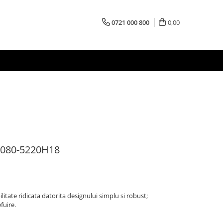
0721 000 800
0,00
P5080-5220H18
litate ridicata datorita designului simplu si robust;
fuire.