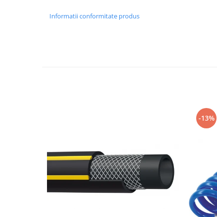
Slefuitoare pneumatice
Surubelnite pneumatice
Informatii conformitate produs
Tăiere și nituire pneumatică
Hidraulice
Cricuri hidraulice pentru service-
uri auto si vulcanizari
Cricuri pentru autovehicule grele
Cricuri pneumatico-hidraulice
Dispozitive indreptat caroserii
-13%
Prese hidraulice
Stative sustinere ( capre)
Echipamente service auto si
vulcanizari
Mașini de dejantat profesionale
Dispozitive de dejantat
Masini de echilibrat roti
profesionale