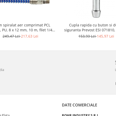
n spiralat aer comprimat PCL
Cupla rapida cu buton si 
 PU, 8 x 12 mm, 10 m, filet 1/4"
siguranta Prevost ESI 071810,
BSP
furtun Ø 10 mm
249,47 Lei
217,63 Lei
153,93 Lei
145,97 Lei
dia
DATE COMERCIALE
 Plata
ROHR INDUSTRY S.R.L.