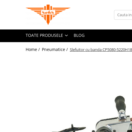
Toate Produsele
Pneumatice
TOATE PRODUSELE
BLOG
Accesorii retele pneumatice
Adaptori
Home /
Pneumatice /
Slefuitor cu banda CP5080-5220H18
Cuple rapide pneumatice
Furtunuri pneumatice
Grupuri FRL
Nipluri rapide
Pistoale de suflat aer
Accesorii scule pneumatice
Echilibroare de greutate
Lame pentru clesti pneumatici
Talpi de slefuit
Tubulare de impact