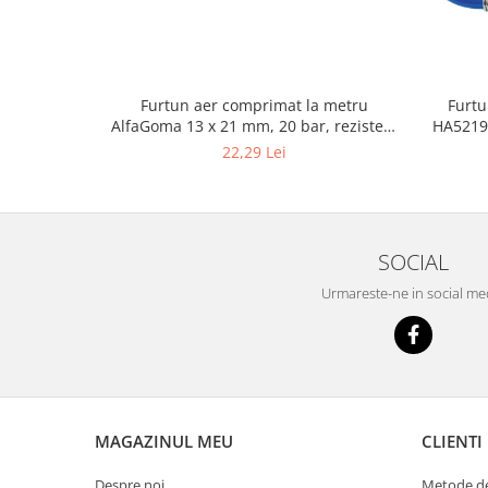
Masini de indreptat si roluit jante
profesionale
Compresoare aer
Furtun aer comprimat la metru
Furtu
Compresoare cu piston
AlfaGoma 13 x 21 mm, 20 bar, rezistent
HA5219,
la abraziune
22,29 Lei
SOCIAL
Urmareste-ne in social me
MAGAZINUL MEU
CLIENTI
Despre noi
Metode de