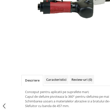
Scule pneumatice
Biaxuri pneumatice
Bormasini pneumatice
Chei pneumatice cu impact
Ciocane daltuitoare pneumatice
Clesti pneumatici
Compactoare pneumatice
Curatatoare cu ace
Masini de filetat
Masini de insurubat cu clichet
Motoare pneumatice
Pistoale de umflat roti
Pistoale de vopsit
Caracteristici
Review-uri
(0)
Descriere
Polizoare drepte
Conceput pentru aplicatii pe suprafete mari;
Polizoare unghiulare pneumatice
Capul de slefuire pivoteaza la 360° pentru slefuirea pe mai 
Polizoare verticale
Schimbarea usoars a materialelor abrazive si a bratului de 
Scule speciale
Slefuitor cu banda de 457 mm.