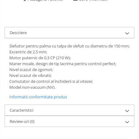
Slefuitoare pneumatice
Surubelnite pneumatice
Tăiere și nituire pneumatică
Descriere
Slefuitor pentru palma cu talpa de slefuit cu diametru de 150 mm;
Excentric de 2,5 mm;
Motor puternic de 0,3 CP (210 W);
Maner moale, design de tip lacrima pentru control perfect;
Nivel scazut de zgomot;
Nivel scazut de vibratii;
Comutator de control al închiderii si al vitezei;
Model non-vacuum (NV).
Informatii conformitate produs
Caracteristici
Review-uri
(0)