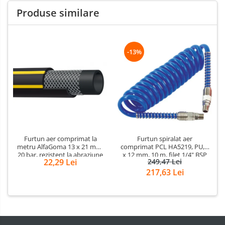
Produse similare
-13%
Furtun aer comprimat la
Furtun spiralat aer
metru AlfaGoma 13 x 21 mm,
comprimat PCL HA5219, PU, 8
20 bar, rezistent la abraziune
x 12 mm, 10 m, filet 1/4" BSP
22,29 Lei
249,47 Lei
217,63 Lei