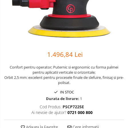
Scule pneumatice
Biaxuri pneumatice
Bormasini pneumatice
Chei pneumatice cu impact
Ciocane daltuitoare pneumatice
Clesti pneumatici
Compactoare pneumatice
1.496,84 Lei
Curatatoare cu ace
Masini de filetat
Confort pentru operator; Puternic si ergonomic cu forma palmei
Masini de insurubat cu clichet
pentru aplicatii verticale si orizontale;
Orbit 2,5 mm: excelent pentru procesele finale de slefuire, finisaj si pre-
Motoare pneumatice
polisat.
Pistoale de umflat roti
IN STOC
Pistoale de vopsit
Durata de livrare:
1
Polizoare drepte
Cod Produs:
PSCP7225E
Polizoare unghiulare pneumatice
Ai nevoie de ajutor?
0721 000 800
Polizoare verticale
Scule speciale
Adauga la Favorite
Cere informatii