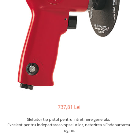
Biaxuri pneumatice
Bormasini pneumatice
Chei pneumatice cu impact
Ciocane daltuitoare pneumatice
Clesti pneumatici
Compactoare pneumatice
Curatatoare cu ace
Masini de filetat
Masini de insurubat cu clichet
Motoare pneumatice
Pistoale de umflat roti
Pistoale de vopsit
Polizoare drepte
Polizoare unghiulare pneumatice
737,81 Lei
Polizoare verticale
Slefuitor tip pistol pentru întretinere generala;
Scule speciale
Excelent pentru îndepartarea vopselurilor, netezirea si îndepartarea
Slefuitoare pneumatice
ruginii.
Surubelnite pneumatice