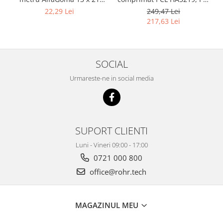
mm, 20 bar, rezistent la
8 x 12 mm, 10 m, filet 1/4"
22,29 Lei
249,47 Lei
abraziune
BSP
217,63 Lei
SOCIAL
Urmareste-ne in social media
SUPORT CLIENTI
Luni - Vineri 09:00 - 17:00
0721 000 800
office@rohr.tech
MAGAZINUL MEU