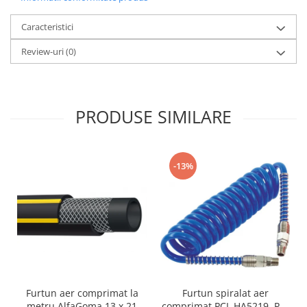
Caracteristici
Review-uri
(0)
PRODUSE SIMILARE
-13%
Furtun aer comprimat la
Furtun spiralat aer
metru AlfaGoma 13 x 21
comprimat PCL HA5219, PU,